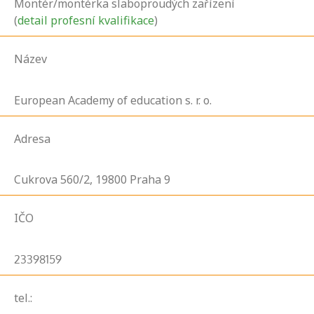
Montér/montérka slaboproudých zařízení
(
detail profesní kvalifikace
)
Název
European Academy of education s. r. o.
Adresa
Cukrova
560/2,
19800
Praha 9
IČO
23398159
tel.: