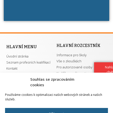
HLAVNÍ ROZCESTNÍK
HLAVNÍ MENU
Informace pro školy
Úvodní stránka
Vše o zkouškách
Seznam profesních kvalifikací
Pro autorizované osoby
Nahlá
Kontakt
chy
Kvalifikace a živnosti
Navrh
Souhlas se zpracováním
vylep
cookies
DŮLEŽITÉ ODKAZY
Používáme cookies k optimalizaci našich webových stránek a našich
služeb.
GDPR
Převodník ÚPK a živností
Národní pedagogický institut ČR
Přehled PK pro splnění MZK