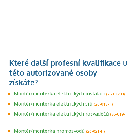
Montér/montérka elektrických instalací
(26-017-H)
Montér/montérka elektrických sítí
(26-018-H)
Montér/montérka elektrických rozvaděčů
(26-019-
H)
Montér/montérka hromosvodů
(26-021-H)
Projděte si seznam profesních kvalifikací.