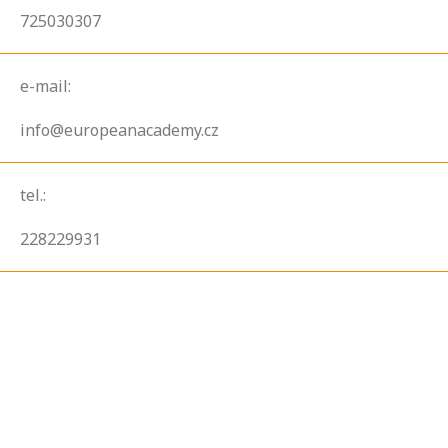
725030307
e-mail:
info@europeanacademy.cz
tel.:
228229931