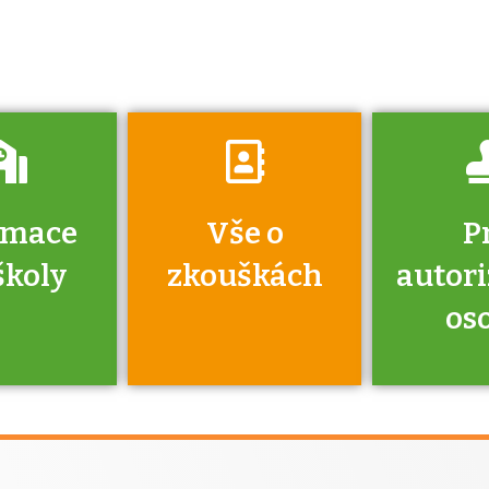
o tom, kdo vás
vyzkouší.
rmace
Vše o
P
školy
zkouškách
autor
os
jako škola
 rámci
Kdo 