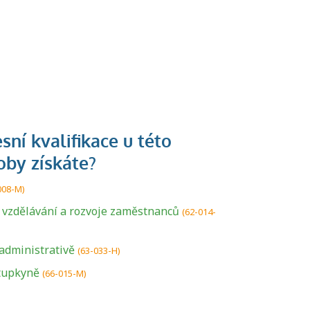
008-M)
a vzdělávání a rozvoje zaměstnanců
(62-014-
U řady živností je
podmínkou k
administrativě
(63-033-H)
jejímu získání
tupkyně
(66-015-M)
určitá kvalifikace.
Pro které toto