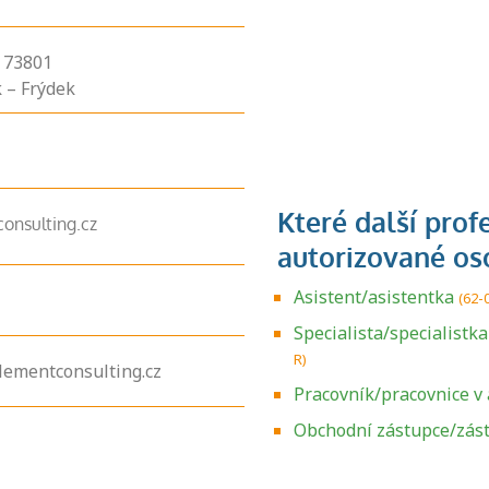
,
73801
 – Frýdek
nsulting.cz
Asistent/asistentka
(62-
Specialista/specialistk
R)
lementconsulting.cz
Pracovník/pracovnice v 
Zjistěte, jak se
přihlásit ke
Obchodní zástupce/zás
zkoušce a kde
získáte informace