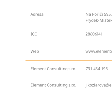
Adresa
Na Poříčí
595
Frýdek-Místek
IČO
28606141
Web
www.elementco
Element Consulting s.r.o.
731 454 193
Element Consulting s.r.o.
j.koziarova@e
Projděte si
seznam
profesních
kvalifikací. Víte,
jaké dovednosti