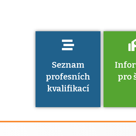
musíte pro danou
kvalifikaci
prokázat?
Seznam
Info
profesních
pro 
kvalifikací
Víte, že 
máte v