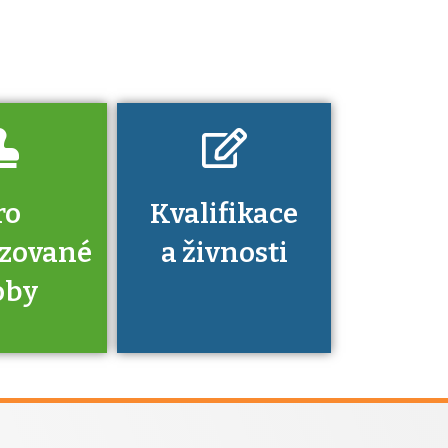
platí a kde si
znalosti a
dovednosti
nechat ověřit?
ro
Kvalifikace
izované
a živnosti
oby
je to