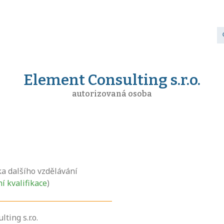
Element Consulting s.r.o.
autorizovaná osoba
ka dalšího vzdělávání
ní kvalifikace
)
ting s.r.o.