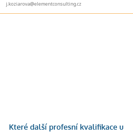
j.koziarova@elementconsulting.cz