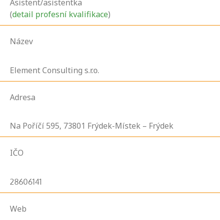
Asistent/asistentka
(
detail profesní kvalifikace
)
Název
Element Consulting s.r.o.
Adresa
Na Poříčí
595,
73801
Frýdek-Místek – Frýdek
IČO
28606141
Web