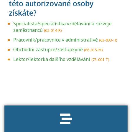
Specialista/specialistka vzdělávání a rozvoje
zaměstnanců
(62-014-R)
Pracovník/pracovnice v administrativě
(63-033-H)
Obchodní zástupce/zástupkyně
(66-015-M)
Lektor/lektorka dalšího vzdělávání
(75-001-T)
Projděte si seznam profesních kvalifikací.
Víte, jaké dovednosti musíte pro danou
kvalifikaci prokázat?