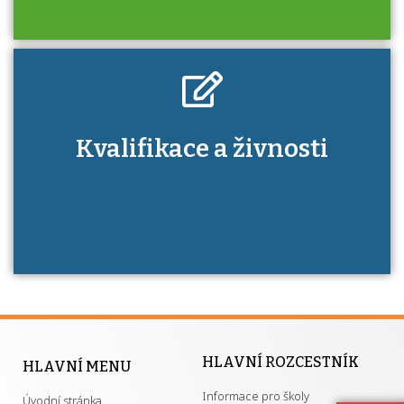
Kdo je to autorizovaná osoba a jaké výhody
Kvalifikace a živnosti
má získání autorizace?
HLAVNÍ ROZCESTNÍK
HLAVNÍ MENU
Informace pro školy
Úvodní stránka