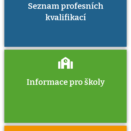
Seznam profesních
kvalifikací
Informace pro školy
Zjistěte, jak se přihlásit ke zkoušce a kde
získáte informace o tom, kdo vás vyzkouší.