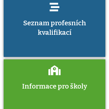
Seznam profesních
kvalifikací
Informace pro školy
Zjistěte, jak se přihlásit ke zkoušce a kde
získáte informace o tom, kdo vás vyzkouší.