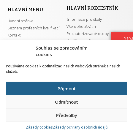
HLAVNÍ ROZCESTNÍK
HLAVNÍ MENU
Informace pro školy
Úvodní stránka
Vše o zkouškách
Seznam profesních kvalifikací
Pro autorizované osoby
Kontakt
Nahlá
Kvalifikace a živnosti
chy
Souhlas se zpracováním
Navrh
cookies
vylep
DŮLEŽITÉ ODKAZY
Používáme cookies k optimalizaci našich webových stránek a našich
služeb.
GDPR
Převodník ÚPK a živností
Národní pedagogický institut ČR
Přehled PK pro splnění MZK
Přijmout
Senovážné náměstí 25
110 00 Praha 1
Odmítnout
Předvolby
Zásady cookies
Zásady ochrany osobních údajů
Všechna práva vyhrazena | 2026