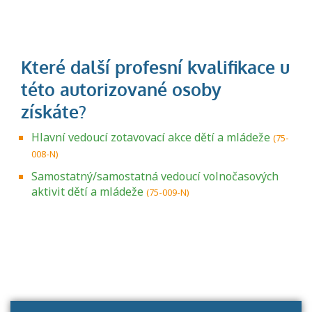
Hlavní vedoucí zotavovací akce dětí a mládeže
(75-
008-N)
Samostatný/samostatná vedoucí volnočasových
aktivit dětí a mládeže
(75-009-N)
Projděte si seznam profesních kvalifikací.
Víte, jaké dovednosti musíte pro danou
kvalifikaci prokázat?