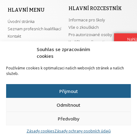
HLAVNÍ ROZCESTNÍK
HLAVNÍ MENU
Informace pro školy
Úvodní stránka
Vše o zkouškách
Seznam profesních kvalifikací
Pro autorizované osoby
Kontakt
Nahlá
Kvalifikace a živnosti
chy
Souhlas se zpracováním
Navrh
cookies
vylep
DŮLEŽITÉ ODKAZY
Používáme cookies k optimalizaci našich webových stránek a našich
služeb.
GDPR
Převodník ÚPK a živností
Národní pedagogický institut ČR
Přehled PK pro splnění MZK
Přijmout
Senovážné náměstí 25
110 00 Praha 1
Odmítnout
Předvolby
Zásady cookies
Zásady ochrany osobních údajů
Všechna práva vyhrazena | 2026