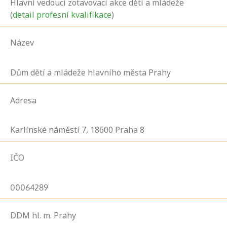
Hlavní vedoucí zotavovací akce dětí a mládeže
(
detail profesní kvalifikace
)
Název
Dům dětí a mládeže hlavního města Prahy
Adresa
Karlínské náměstí
7,
18600
Praha 8
IČO
00064289
DDM hl. m. Prahy