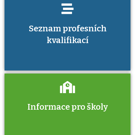
Seznam profesních
kvalifikací
Informace pro školy
Zjistěte, jak se přihlásit ke zkoušce a kde
získáte informace o tom, kdo vás vyzkouší.