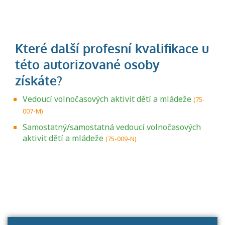
Vedoucí volnočasových aktivit dětí a mládeže
(75-
007-M)
Samostatný/samostatná vedoucí volnočasových
aktivit dětí a mládeže
(75-009-N)
Projděte si seznam profesních kvalifikací.
Víte, jaké dovednosti musíte pro danou
kvalifikaci prokázat?