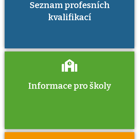
Seznam profesních
kvalifikací
Informace pro školy
Zjistěte, jak se přihlásit ke zkoušce a kde
získáte informace o tom, kdo vás vyzkouší.