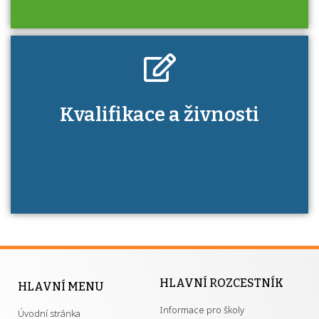
Kdo je to autorizovaná osoba a jaké výhody
Kvalifikace a živnosti
má získání autorizace?
HLAVNÍ ROZCESTNÍK
HLAVNÍ MENU
Informace pro školy
Úvodní stránka