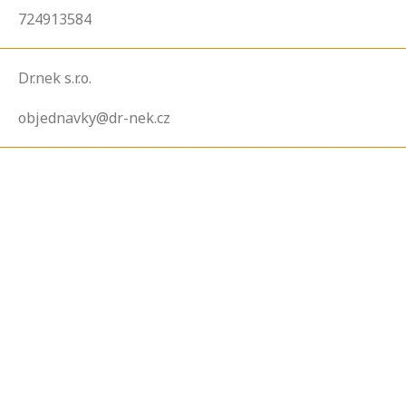
724913584
Dr.nek s.r.o.
objednavky@dr-nek.cz