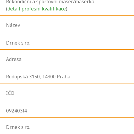
Rekondiční a sportovní masér/masérka
(
detail profesní kvalifikace
)
Název
Dr.nek s.r.o.
Adresa
Rodopská
3150,
14300
Praha
IČO
09240314
Dr.nek s.r.o.