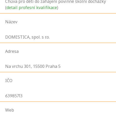
Chůva pro děti do zahájení povinné školní docházky
(
detail profesní kvalifikace
)
Název
DOMESTICA, spol. s r.o.
Adresa
Na vrchu
301,
15500
Praha 5
IČO
63985713
Web