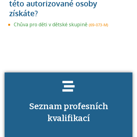
Chůva pro děti v dětské skupině
(69-073-M)
Projděte si seznam profesních kvalifikací.
Víte, jaké dovednosti musíte pro danou
kvalifikaci prokázat?
Seznam profesních
kvalifikací