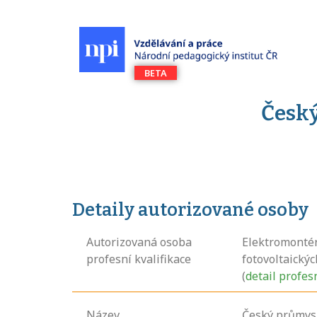
Český
Detaily autorizované osoby
Autorizovaná osoba
Elektromonté
profesní kvalifikace
fotovoltaický
(
detail profes
Název
Český průmysl