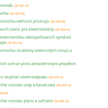
osvodů
(26-021-H)
nička
(26-022-M)
echnička měřicích přístrojů
(26-029-M)
cích stanic pro elektromobily
(26-036-H)
romechanička zabezpečovacích systémů
ogie
(26-052-H)
echnička zkušebny elektrických strojů a
ích ochran proti atmosférickým přepětím
ro recyklaci elektroodpadu
(28-070-H)
ího rozvodu vody a kanalizace
(36-003-H)
004-H)
ího rozvodu plynu a zařízení
(36-005-H)