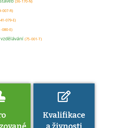
staveb
(36-170-N)
9-007-R)
U řady živností je
(41-079-E)
podmínkou k
1-080-E)
jejímu získání
 vzdělávání
(75-001-T)
určitá kvalifikace.
Pro které toto
platí a kde si
znalosti a
dovednosti
nechat ověřit?
ro
Kvalifikace
izované
a živnosti