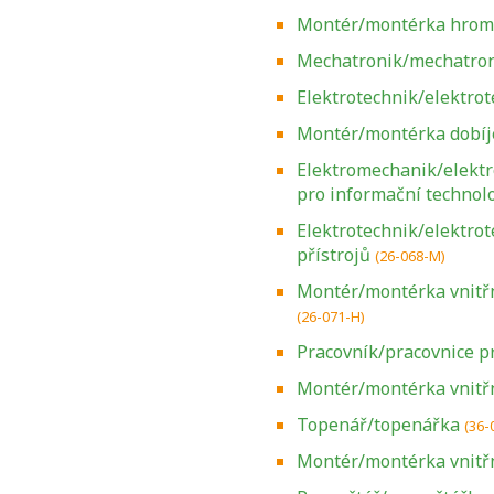
Montér/montérka hrom
Mechatronik/mechatro
Elektrotechnik/elektrot
Montér/montérka dobíje
Elektromechanik/elekt
pro informační technol
Elektrotechnik/elektrot
přístrojů
(26-068-M)
Montér/montérka vnitřn
(26-071-H)
Pracovník/pracovnice p
Montér/montérka vnitřn
Topenář/topenářka
(36-
Montér/montérka vnitřn