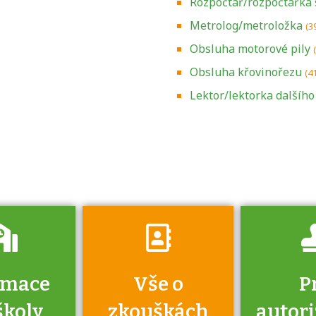
Rozpočtář/rozpočtářka 
Metrolog/metroložka
(3
Obsluha motorové pily
Obsluha křovinořezu
(4
Zjistěte, jak se
přihlásit ke
Lektor/lektorka dalšího
zkoušce a kde
získáte informace
o tom, kdo vás
vyzkouší.
rmace
Vše o
P
školy
zkouškách
autor