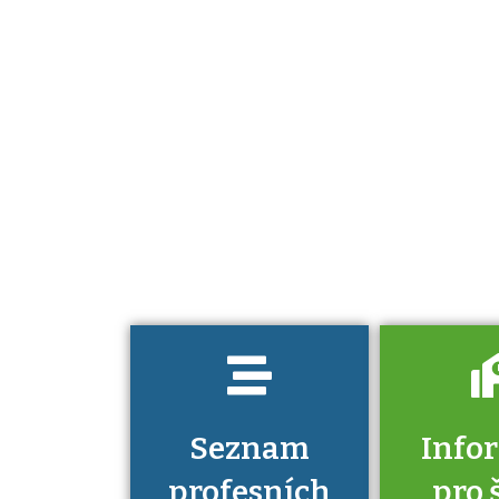
Projděte si
seznam
profesních
kvalifikací. Víte,
jaké dovednosti
musíte pro danou
kvalifikaci
prokázat?
Seznam
Info
profesních
pro 