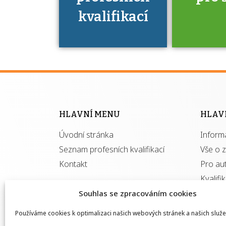
kvalifikací
Víte, že 
máte v
Národní 
kvalifik
HLAVNÍ MENU
HLAV
výhod
Úvodní stránka
Inform
získ
autor
Seznam profesních kvalifikací
Vše o 
Kontakt
Pro au
Kvalifi
Souhlas se zpracováním cookies
Používáme cookies k optimalizaci našich webových stránek a našich služe