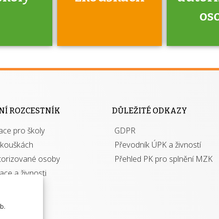
os
jako škola
 rámci
Kdo 
soustavy
autori
ací jisté
osoba 
NÍ ROZCESTNÍK
DŮLEŽITÉ ODKAZY
y při
výhody m
ace pro školy
ávání
GDPR
autor
izací?
zkouškách
Převodník ÚPK a živností
torizované osoby
Přehled PK pro splnění MZK
kace a živnosti
b.