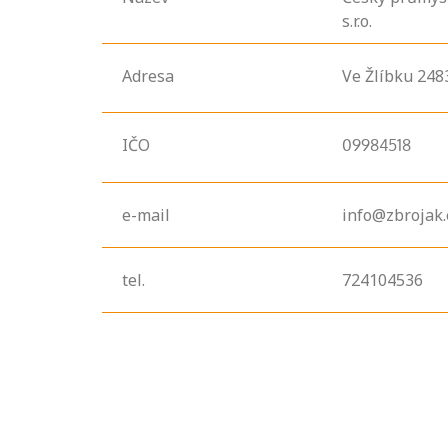
s.r.o.
Adresa
Ve Žlíbku
248
IČO
09984518
e-mail
info@zbrojak
tel.
724104536