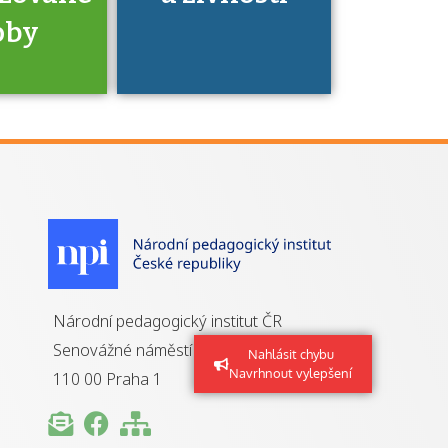
oby
je to
zovaná
a jaké
á získání
izace?
Národní pedagogický institut ČR
Senovážné náměstí 25
Nahlásit chybu
Navrhnout vylepšení
110 00 Praha 1