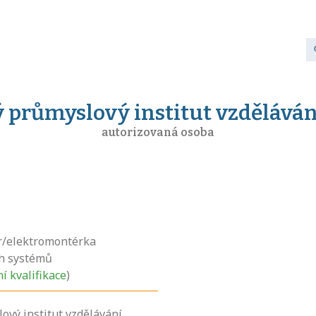
 průmyslový institut vzdělávání 
autorizovaná osoba
r/elektromontérka
ch systémů
ní kvalifikace
)
ový institut vzdělávání