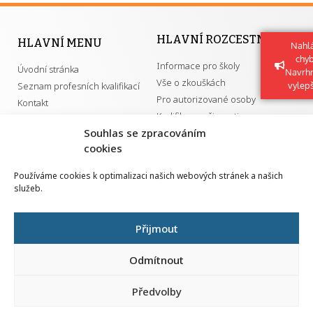
HLAVNÍ ROZCESTNÍK
HLAVNÍ MENU
Nahlá
chy
Informace pro školy
Úvodní stránka
Navrh
Vše o zkouškách
Seznam profesních kvalifikací
vylep
Pro autorizované osoby
Kontakt
Kvalifikace a živnosti
Souhlas se zpracováním
cookies
DŮLEŽITÉ ODKAZY
Používáme cookies k optimalizaci našich webových stránek a našich
služeb.
GDPR
Převodník ÚPK a živností
Národní pedagogický institut ČR
Přehled PK pro splnění MZK
Přijmout
Senovážné náměstí 25
110 00 Praha 1
Odmítnout
Předvolby