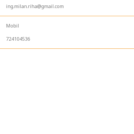
ing.milan.riha@gmail.com
Mobil
724104536