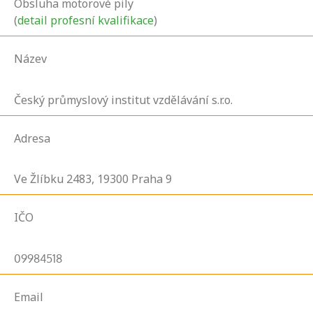
Obsluha motorové pily
(
detail profesní kvalifikace
)
Název
Český průmyslový institut vzdělávání s.r.o.
Adresa
Ve Žlíbku
2483,
19300
Praha 9
IČO
09984518
Email