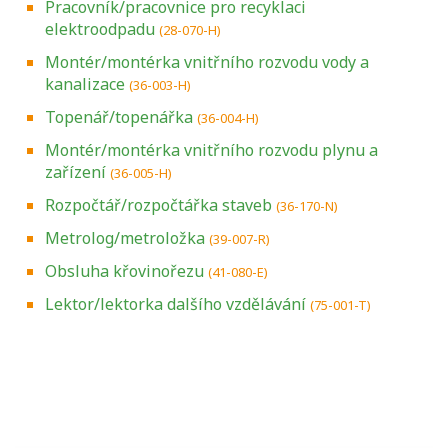
Pracovník/pracovnice pro recyklaci
elektroodpadu
(28-070-H)
Montér/montérka vnitřního rozvodu vody a
kanalizace
(36-003-H)
Topenář/topenářka
(36-004-H)
Montér/montérka vnitřního rozvodu plynu a
zařízení
(36-005-H)
Rozpočtář/rozpočtářka staveb
(36-170-N)
Metrolog/metroložka
(39-007-R)
Obsluha křovinořezu
(41-080-E)
Lektor/lektorka dalšího vzdělávání
(75-001-T)
Projděte si seznam profesních kvalifikací.
Víte, jaké dovednosti musíte pro danou
kvalifikaci prokázat?