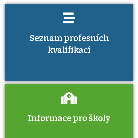
Seznam profesních
kvalifikací
Informace pro školy
Zjistěte, jak se přihlásit ke zkoušce a kde
získáte informace o tom, kdo vás vyzkouší.