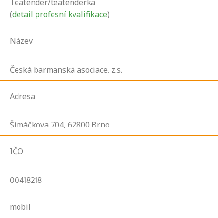
Teatender/teatenderka
(
detail profesní kvalifikace
)
Název
Česká barmanská asociace, z.s.
Adresa
Šimáčkova
704,
62800
Brno
IČO
00418218
mobil