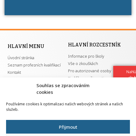
HLAVNÍ ROZCESTNÍK
HLAVNÍ MENU
Informace pro školy
Úvodní stránka
Vše o zkouškách
Seznam profesních kvalifikací
Pro autorizované osoby
Nahlá
Kontakt
chy
Kvalifikace a živnosti
Navrh
Souhlas se zpracováním
vylep
cookies
DŮLEŽITÉ ODKAZY
Používáme cookies k optimalizaci našich webových stránek a našich
služeb.
GDPR
Převodník ÚPK a živností
Národní pedagogický institut ČR
Přehled PK pro splnění MZK
Přijmout
Senovážné náměstí 25
110 00 Praha 1