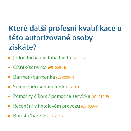
Jednoduchá obsluha hostů
(65-007-H)
Číšník/servírka
(65-008-H)
Barman/barmanka
(65-009-H)
Sommelier/sommelierka
(65-010-H)
Pomocný číšník / pomocná servírka
(65-012-E)
Recepční v hotelovém provozu
(65-033-M)
Barista/baristka
(65-052-H)
Projděte si seznam profesních kvalifikací.
Víte, jaké dovednosti musíte pro danou