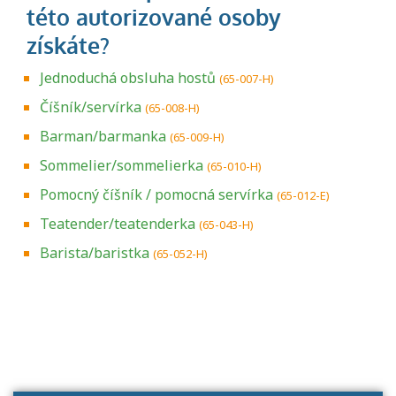
Jednoduchá obsluha hostů
(65-007-H)
Číšník/servírka
(65-008-H)
Barman/barmanka
(65-009-H)
Sommelier/sommelierka
(65-010-H)
Pomocný číšník / pomocná servírka
(65-012-E)
Teatender/teatenderka
(65-043-H)
Barista/baristka
(65-052-H)
Projděte si seznam profesních kvalifikací.
Víte, jaké dovednosti musíte pro danou
kvalifikaci prokázat?