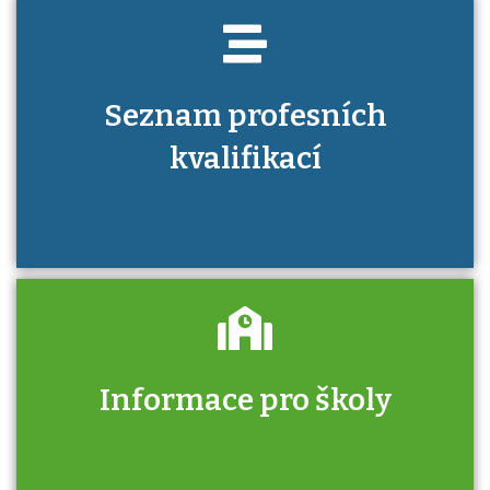
Seznam profesních
kvalifikací
Informace pro školy
Zjistěte, jak se přihlásit ke zkoušce a kde
získáte informace o tom, kdo vás vyzkouší.