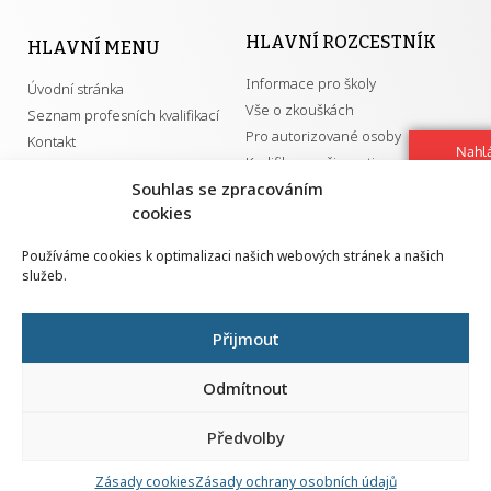
HLAVNÍ ROZCESTNÍK
HLAVNÍ MENU
Informace pro školy
Úvodní stránka
Vše o zkouškách
Seznam profesních kvalifikací
Pro autorizované osoby
Kontakt
Nahlá
Kvalifikace a živnosti
chy
Souhlas se zpracováním
Navrh
cookies
vylep
DŮLEŽITÉ ODKAZY
Používáme cookies k optimalizaci našich webových stránek a našich
služeb.
GDPR
Převodník ÚPK a živností
Národní pedagogický institut ČR
Přehled PK pro splnění MZK
Přijmout
Senovážné náměstí 25
110 00 Praha 1
Odmítnout
Předvolby
Zásady cookies
Zásady ochrany osobních údajů
Všechna práva vyhrazena | 2026