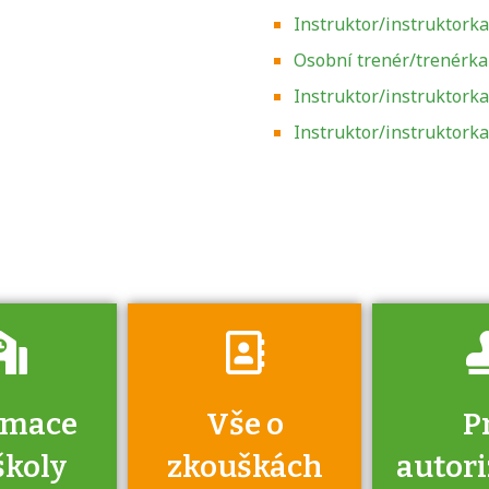
Instruktor/instruktorka
Osobní trenér/trenérka 
Instruktor/instruktork
Zjistěte, jak se
přihlásit ke
Instruktor/instruktorka
zkoušce a kde
získáte informace
o tom, kdo vás
vyzkouší.
rmace
Vše o
P
školy
zkouškách
autor