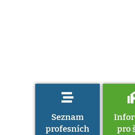
Projděte si
seznam
profesních
kvalifikací. Víte,
jaké dovednosti
musíte pro danou
kvalifikaci
prokázat?
Seznam
Info
profesních
pro 