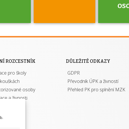
os
jako škola
 rámci
Kdo 
soustavy
autori
ací jisté
osoba 
NÍ ROZCESTNÍK
DŮLEŽITÉ ODKAZY
y při
výhody m
ace pro školy
ávání
GDPR
autor
izací?
zkouškách
Převodník ÚPK a živností
torizované osoby
Přehled PK pro splnění MZK
kace a živnosti
b.