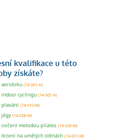
a aerobiku
(74-001-H)
 indoor cyclingu
(74-005-H)
 plavání
(74-010-M)
 jógy
(74-028-M)
 cvičení metodou pilates
(74-029-M)
a lezení na umělých stěnách
(74-031-M)