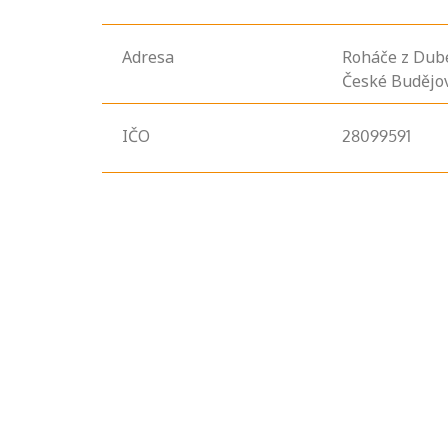
Adresa
Roháče z Dub
České Budějov
IČO
28099591