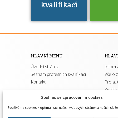
kvalifikací
Víte, že 
máte v
Národní 
kvalifik
HLAVNÍ MENU
HLAV
výhod
Úvodní stránka
Inform
získ
autor
Seznam profesních kvalifikací
Vše o 
Kontakt
Pro au
Kvalifi
Souhlas se zpracováním cookies
Používáme cookies k optimalizaci našich webových stránek a našich služe