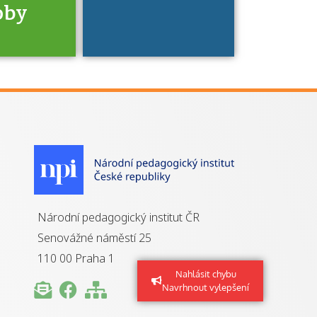
oby
je to
zovaná
a jaké
á získání
izace?
Národní pedagogický institut ČR
Senovážné náměstí 25
110 00 Praha 1
Nahlásit chybu
Navrhnout vylepšení