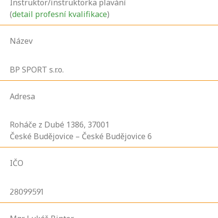
Instruktor/instruktorka plavání
(
detail profesní kvalifikace
)
Název
BP SPORT s.r.o.
Adresa
Roháče z Dubé
1386,
37001
České Budějovice – České Budějovice 6
IČO
28099591