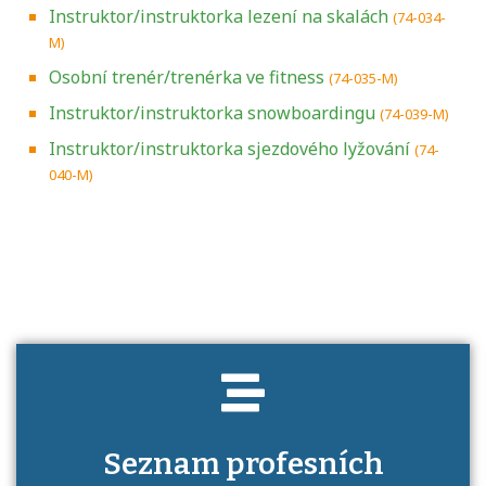
Instruktor/instruktorka lezení na skalách
(74-034-
M)
Osobní trenér/trenérka ve fitness
(74-035-M)
Instruktor/instruktorka snowboardingu
(74-039-M)
Instruktor/instruktorka sjezdového lyžování
(74-
040-M)
Projděte si seznam profesních kvalifikací.
Víte, jaké dovednosti musíte pro danou
kvalifikaci prokázat?
Seznam profesních