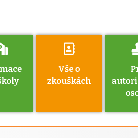
získáte informace
o tom, kdo vás
vyzkouší.
rmace
Vše o
P
školy
zkouškách
autor
os
jako škola
 rámci
Kdo 