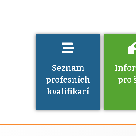
jaké dovednosti
musíte pro danou
kvalifikaci
prokázat?
Seznam
Info
profesních
pro 
kvalifikací
Víte, že 
máte v