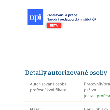
Detaily autorizované osoby
Autorizovaná osoba
Pracovník/pra
profesní kvalifikace
pečiva
(
detail profes
Název
Bar High s.r.o.