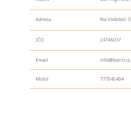
Adresa
Na Vodoteči
3
IČO
24746037
Email
info@barin.cz
Mobil
777045404
Projděte si
seznam
profesních
kvalifikací. Víte,