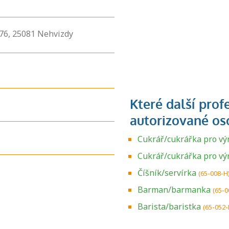
76,
25081
Nehvizdy
Cukrář/cukrářka pro vý
Cukrář/cukrářka pro v
Číšník/servírka
(65-008-H
Barman/barmanka
(65-0
Zjistěte, jak se
přihlásit ke
Barista/baristka
(65-052-
zkoušce a kde