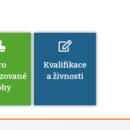
platí a kde si
znalosti a
dovednosti
nechat ověřit?
ro
Kvalifikace
izované
a živnosti
oby
je to