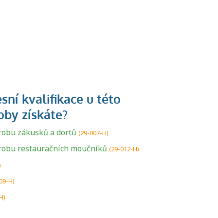
robu zákusků a dortů
(29-007-H)
ýrobu restauračních moučníků
(29-012-H)
U řady živností je
)
podmínkou k
09-H)
jejímu získání
H)
určitá kvalifikace.
Pro které toto