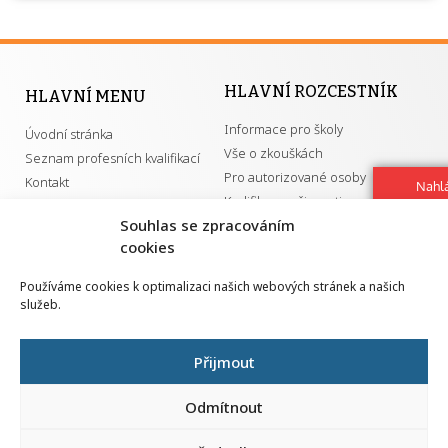
HLAVNÍ ROZCESTNÍK
HLAVNÍ MENU
Informace pro školy
Úvodní stránka
Vše o zkouškách
Seznam profesních kvalifikací
Pro autorizované osoby
Kontakt
Nahlá
Kvalifikace a živnosti
chy
Souhlas se zpracováním
Navrh
vylep
cookies
DŮLEŽITÉ ODKAZY
Používáme cookies k optimalizaci našich webových stránek a našich
služeb.
GDPR
Převodník ÚPK a živností
Národní pedagogický institut ČR
Přehled PK pro splnění MZK
Přijmout
Senovážné náměstí 25
110 00 Praha 1
Odmítnout