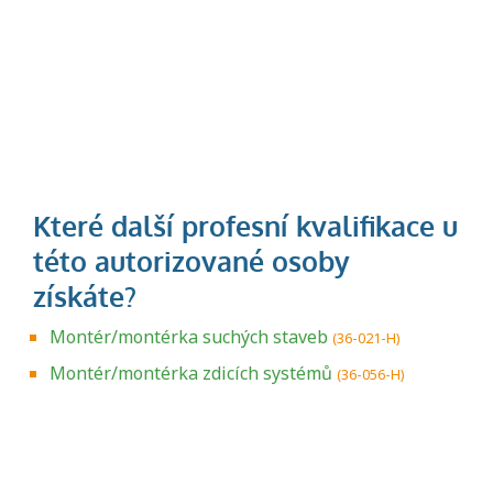
Montér/montérka suchých staveb
(36-021-H)
Montér/montérka zdicích systémů
(36-056-H)
Projděte si seznam profesních kvalifikací.
Víte, jaké dovednosti musíte pro danou
kvalifikaci prokázat?