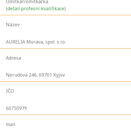
Omítkář/omítkářka
(
detail profesní kvalifikace
)
Název
AURELIA Morava, spol. s r.o.
Adresa
Nerudova
246,
69701
Kyjov
IČO
60750979
mail