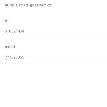
aurelia.stratil@seznam.cz
tel.
518321458
mobil
777327055