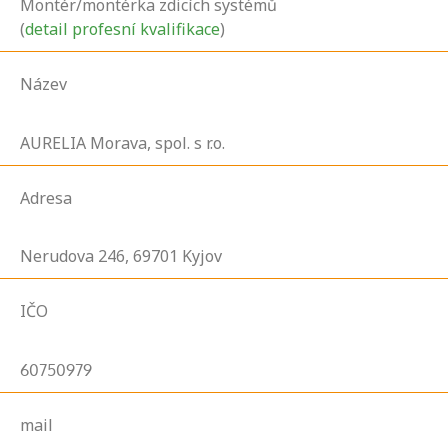
Montér/montérka zdicích systémů
(
detail profesní kvalifikace
)
Název
AURELIA Morava, spol. s r.o.
Adresa
Nerudova
246,
69701
Kyjov
IČO
60750979
mail