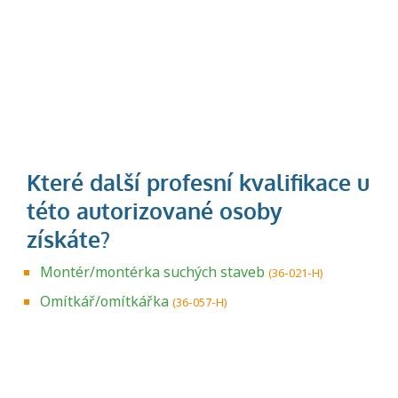
Montér/montérka suchých staveb
(36-021-H)
Omítkář/omítkářka
(36-057-H)
Projděte si seznam profesních kvalifikací.
Víte, jaké dovednosti musíte pro danou
kvalifikaci prokázat?