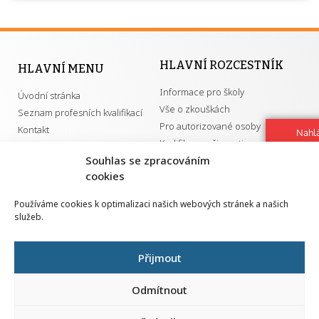
HLAVNÍ ROZCESTNÍK
HLAVNÍ MENU
Informace pro školy
Úvodní stránka
Vše o zkouškách
Seznam profesních kvalifikací
Pro autorizované osoby
Kontakt
Nahlá
Kvalifikace a živnosti
chy
Souhlas se zpracováním
Navrh
vylep
cookies
DŮLEŽITÉ ODKAZY
Používáme cookies k optimalizaci našich webových stránek a našich
služeb.
GDPR
Převodník ÚPK a živností
Národní pedagogický institut ČR
Přehled PK pro splnění MZK
Přijmout
Senovážné náměstí 25
110 00 Praha 1
Odmítnout