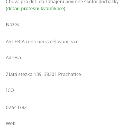
Chůva pro děti do zahájení povinné školní docházky
(
detail profesní kvalifikace
)
Název
ASTERIA centrum vzdělávání, s.r.o.
Adresa
Zlatá stezka
139,
38301
Prachatice
IČO
02643782
Web