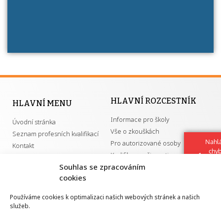
HLAVNÍ ROZCESTNÍK
HLAVNÍ MENU
Informace pro školy
Úvodní stránka
Vše o zkouškách
Seznam profesních kvalifikací
Nahlá
Pro autorizované osoby
Kontakt
chy
Kvalifikace a živnosti
Navrh
Souhlas se zpracováním
vylep
cookies
DŮLEŽITÉ ODKAZY
Používáme cookies k optimalizaci našich webových stránek a našich
služeb.
GDPR
Převodník ÚPK a živností