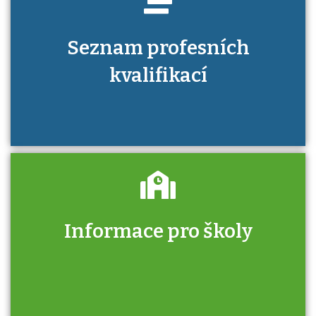
Seznam profesních
kvalifikací
Informace pro školy
Zjistěte, jak se přihlásit ke zkoušce a kde
získáte informace o tom, kdo vás vyzkouší.