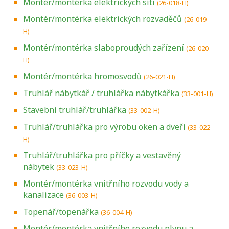
Montér/montérka elektrických sítí
(26-018-H)
Montér/montérka elektrických rozvaděčů
(26-019-
H)
Montér/montérka slaboproudých zařízení
(26-020-
H)
Montér/montérka hromosvodů
(26-021-H)
Truhlář nábytkář / truhlářka nábytkářka
(33-001-H)
Stavební truhlář/truhlářka
(33-002-H)
Truhlář/truhlářka pro výrobu oken a dveří
(33-022-
H)
Truhlář/truhlářka pro příčky a vestavěný
nábytek
(33-023-H)
Montér/montérka vnitřního rozvodu vody a
kanalizace
(36-003-H)
Topenář/topenářka
(36-004-H)
Montér/montérka vnitřního rozvodu plynu a