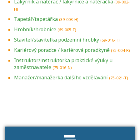
Lakýrník a natěrač / lakýrnice a natěračka
(39-002-
H)
Tapetář/tapetářka
(39-003-H)
Hrobník/hrobnice
(69-005-E)
Stavitel/stavitelka podzemní hrobky
(69-016-H)
Kariérový poradce / kariérová poradkyně
(75-004-R)
Instruktor/instruktorka praktické výuky u
zaměstnavatele
(75-016-N)
Manažer/manažerka dalšího vzdělávání
(75-021-T)
Projděte si seznam profesních kvalifikací.
Víte, jaké dovednosti musíte pro danou
kvalifikaci prokázat?