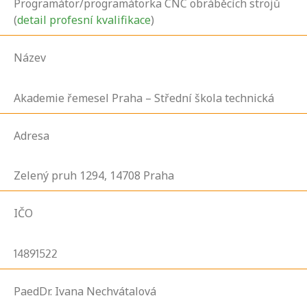
Programátor/programátorka CNC obráběcích strojů
(
detail profesní kvalifikace
)
Název
Akademie řemesel Praha – Střední škola technická
Adresa
Zelený pruh
1294,
14708
Praha
IČO
14891522
PaedDr. Ivana Nechvátalová