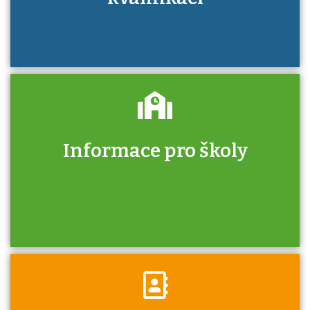
Informace pro školy
Zjistěte, jak se přihlásit ke zkoušce a kde
získáte informace o tom, kdo vás vyzkouší.