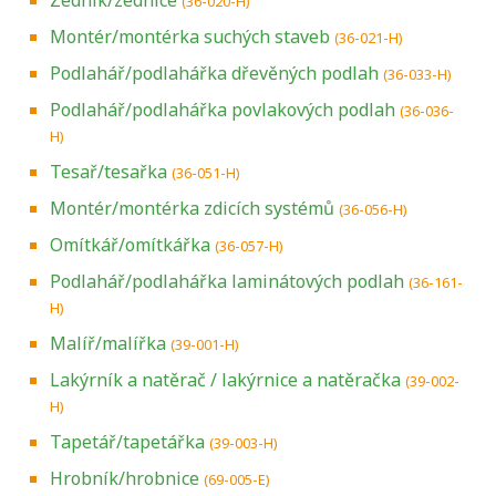
(36-020-H)
Montér/montérka suchých staveb
(36-021-H)
Podlahář/podlahářka dřevěných podlah
(36-033-H)
Podlahář/podlahářka povlakových podlah
(36-036-
H)
Tesař/tesařka
(36-051-H)
Montér/montérka zdicích systémů
(36-056-H)
Omítkář/omítkářka
(36-057-H)
Podlahář/podlahářka laminátových podlah
(36-161-
H)
Malíř/malířka
(39-001-H)
Lakýrník a natěrač / lakýrnice a natěračka
(39-002-
H)
Tapetář/tapetářka
(39-003-H)
Hrobník/hrobnice
(69-005-E)