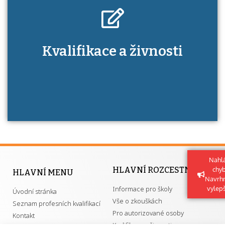
Kdo je to autorizovaná osoba a jaké výhody
Kvalifikace a živnosti
má získání autorizace?
Nahlá
HLAVNÍ ROZCESTNÍK
chy
HLAVNÍ MENU
Navrh
Informace pro školy
vylep
Úvodní stránka
Vše o zkouškách
Seznam profesních kvalifikací
Pro autorizované osoby
Kontakt
Kvalifikace a živnosti