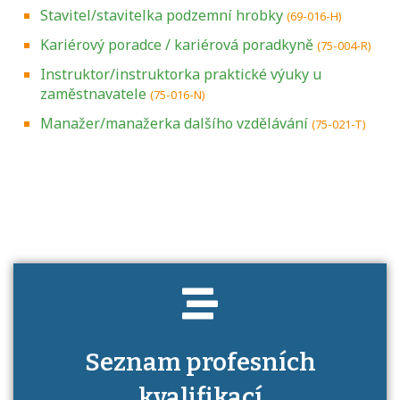
Stavitel/stavitelka podzemní hrobky
(69-016-H)
Kariérový poradce / kariérová poradkyně
(75-004-R)
Instruktor/instruktorka praktické výuky u
zaměstnavatele
(75-016-N)
Manažer/manažerka dalšího vzdělávání
(75-021-T)
Projděte si seznam profesních kvalifikací.
Víte, jaké dovednosti musíte pro danou
kvalifikaci prokázat?
Seznam profesních
kvalifikací