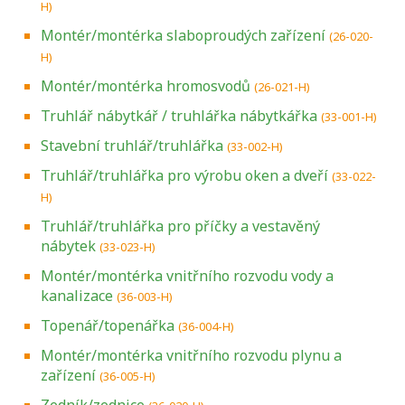
H)
Montér/montérka slaboproudých zařízení
(26-020-
H)
Montér/montérka hromosvodů
(26-021-H)
Truhlář nábytkář / truhlářka nábytkářka
(33-001-H)
Stavební truhlář/truhlářka
(33-002-H)
Truhlář/truhlářka pro výrobu oken a dveří
(33-022-
H)
Truhlář/truhlářka pro příčky a vestavěný
nábytek
(33-023-H)
Montér/montérka vnitřního rozvodu vody a
kanalizace
(36-003-H)
Topenář/topenářka
(36-004-H)
Montér/montérka vnitřního rozvodu plynu a
zařízení
(36-005-H)
Zedník/zednice