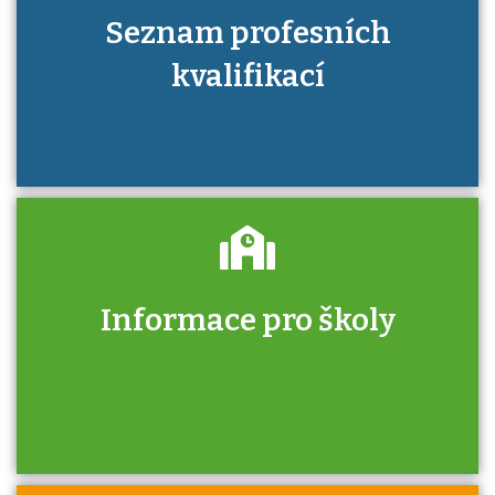
Seznam profesních
kvalifikací
Informace pro školy
Zjistěte, jak se přihlásit ke zkoušce a kde
získáte informace o tom, kdo vás vyzkouší.