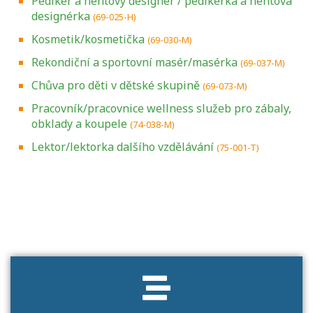
Pedikér a nehtový designér / pedikérka a nehtová
designérka
(69-025-H)
Kosmetik/kosmetička
(69-030-M)
Rekondiční a sportovní masér/masérka
(69-037-M)
Chůva pro děti v dětské skupině
(69-073-M)
Pracovník/pracovnice wellness služeb pro zábaly,
obklady a koupele
(74-038-M)
Lektor/lektorka dalšího vzdělávání
(75-001-T)
Projděte si seznam profesních kvalifikací.
Víte, jaké dovednosti musíte pro danou
kvalifikaci prokázat?