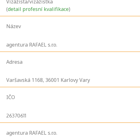
Vizážista/vizážistka
(
detail profesní kvalifikace
)
Název
agentura RAFAEL s.r.o.
Adresa
Varšavská
1168,
36001
Karlovy Vary
IČO
26370611
agentura RAFAEL s.r.o.