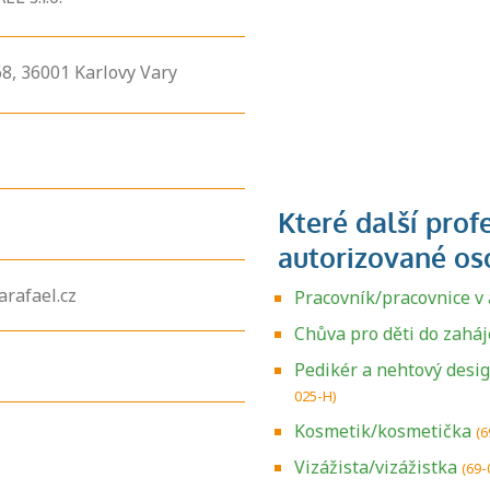
8,
36001
Karlovy Vary
rafael.cz
Pracovník/pracovnice v 
Chůva pro děti do zaháj
Pedikér a nehtový desi
025-H)
Kosmetik/kosmetička
(6
Vizážista/vizážistka
(69-