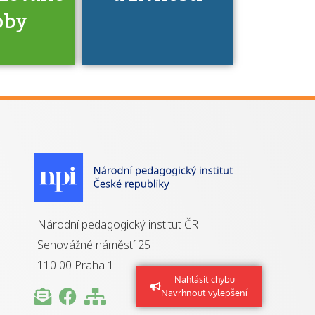
oby
je to
zovaná
a jaké
á získání
izace?
Národní pedagogický institut ČR
Senovážné náměstí 25
110 00 Praha 1
Nahlásit chybu
Navrhnout vylepšení