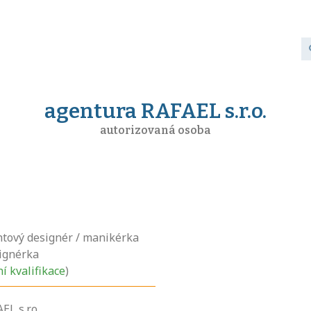
agentura RAFAEL s.r.o.
autorizovaná osoba
tový designér / manikérka
ignérka
ní kvalifikace
)
L s.r.o.