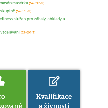
í masér/masérka
(69-037-M)
 skupině
(69-073-M)
U řady živností je
llness služeb pro zábaly, obklady a
podmínkou k
jejímu získání
 vzdělávání
(75-001-T)
určitá kvalifikace.
Pro které toto
platí a kde si
znalosti a
dovednosti
nechat ověřit?
ro
Kvalifikace
izované
a živnosti