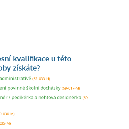
administrativě
(63-033-H)
ení povinné školní docházky
(69-017-M)
gnér / pedikérka a nehtová designérka
(69-
9-030-M)
035-M)