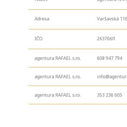
Adresa
Varšavská
116
IČO
26370611
agentura RAFAEL s.r.o.
608 947 794
agentura RAFAEL s.r.o.
info@agentura
agentura RAFAEL s.r.o.
353 236 605