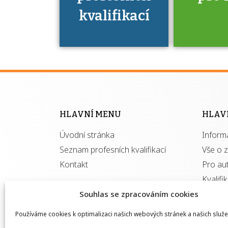
kvalifikací
Víte, že 
máte v
Národní 
kvalifik
HLAVNÍ MENU
HLAV
výhod
Úvodní stránka
Inform
získ
autor
Seznam profesních kvalifikací
Vše o 
Kontakt
Pro au
Kvalifi
Souhlas se zpracováním cookies
Používáme cookies k optimalizaci našich webových stránek a našich služe