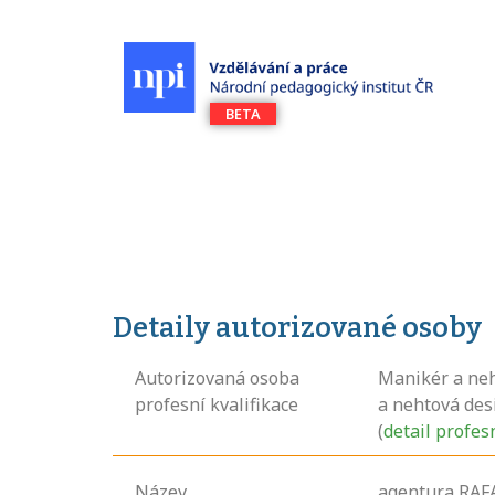
Detaily autorizované osoby
Autorizovaná osoba
Manikér a neh
profesní kvalifikace
a nehtová des
(
detail profes
Název
agentura RAFAE