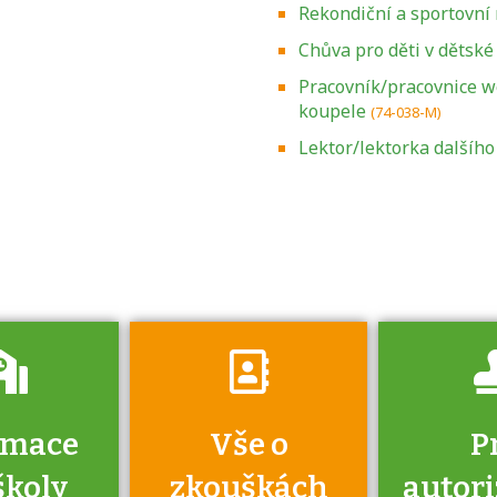
Rekondiční a sportovn
Chůva pro děti v dětské
Pracovník/pracovnice we
koupele
(74-038-M)
Zjistěte, jak se
přihlásit ke
Lektor/lektorka dalšího
zkoušce a kde
získáte informace
o tom, kdo vás
vyzkouší.
rmace
Vše o
P
školy
zkouškách
autor