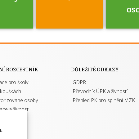
os
jako škola
 rámci
Kdo 
soustavy
autori
ací jisté
osoba 
NÍ ROZCESTNÍK
DŮLEŽITÉ ODKAZY
y při
výhody m
ace pro školy
ávání
GDPR
autor
izací?
zkouškách
Převodník ÚPK a živností
torizované osoby
Přehled PK pro splnění MZK
kace a živnosti
b.