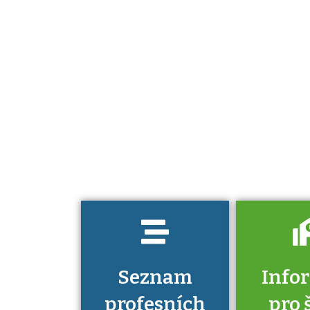
Projděte si
seznam
profesních
kvalifikací. Víte,
jaké dovednosti
musíte pro danou
kvalifikaci
prokázat?
Seznam
Info
profesních
pro 