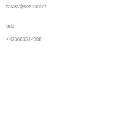
talasv@seznam.cz
tel.:
+420603514288