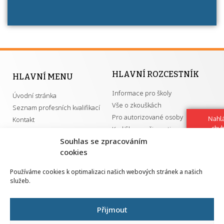
HLAVNÍ ROZCESTNÍK
HLAVNÍ MENU
Informace pro školy
Úvodní stránka
Vše o zkouškách
Seznam profesních kvalifikací
Pro autorizované osoby
Nahlá
Kontakt
chy
Kvalifikace a živnosti
Navrh
Souhlas se zpracováním
vylep
cookies
DŮLEŽITÉ ODKAZY
Používáme cookies k optimalizaci našich webových stránek a našich
služeb.
GDPR
Převodník ÚPK a živností
Národní pedagogický institut ČR
Přehled PK pro splnění MZK
Přijmout
Senovážné náměstí 25
110 00 Praha 1