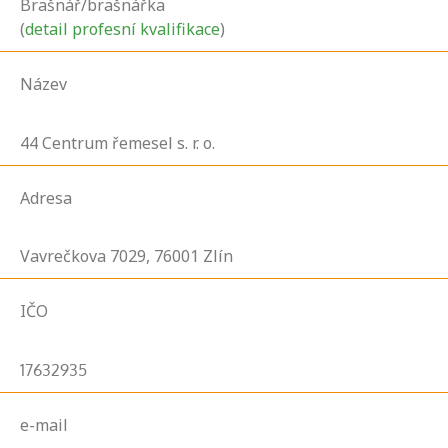
Brašnář/brašnářka
(
detail profesní kvalifikace
)
Název
44 Centrum řemesel s. r. o.
Adresa
Vavrečkova
7029,
76001
Zlín
IČO
17632935
e-mail