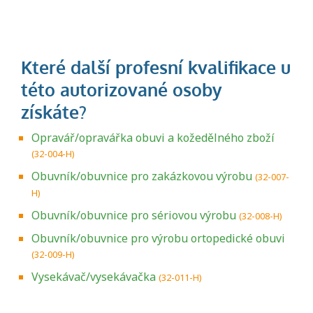
Opravář/opravářka obuvi a kožedělného zboží
(32-004-H)
Obuvník/obuvnice pro zakázkovou výrobu
(32-007-
H)
Obuvník/obuvnice pro sériovou výrobu
(32-008-H)
Obuvník/obuvnice pro výrobu ortopedické obuvi
(32-009-H)
Vysekávač/vysekávačka
(32-011-H)
Projděte si seznam profesních kvalifikací.
Víte, jaké dovednosti musíte pro danou