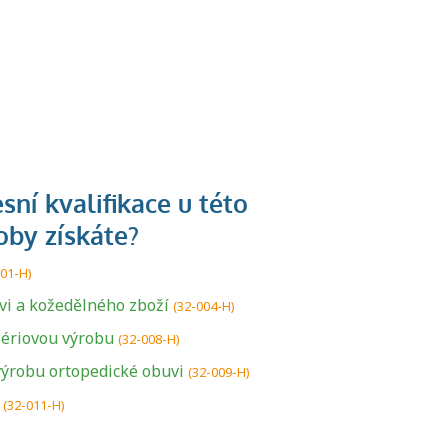
001-H)
i a kožedělného zboží
(32-004-H)
sériovou výrobu
U řady živností je
(32-008-H)
podmínkou k
ýrobu ortopedické obuvi
(32-009-H)
jejímu získání
(32-011-H)
určitá kvalifikace.
Pro které toto