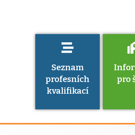
jaké dovednosti
musíte pro danou
kvalifikaci
prokázat?
Seznam
Info
profesních
pro 
kvalifikací
Víte, že 
máte v