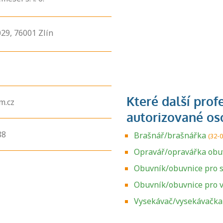
29,
76001
Zlín
m.cz
88
Brašnář/brašnářka
(32-
Opravář/opravářka obuv
Obuvník/obuvnice pro 
Obuvník/obuvnice pro v
Zjistěte, jak se
přihlásit ke
Vysekávač/vysekávačka
zkoušce a kde