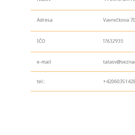
Adresa
Vavrečkova
70
IČO
17632935
e-mail
talasv@sezna
tel.:
+4206035142
Projděte si
seznam
profesních
kvalifikací. Víte,