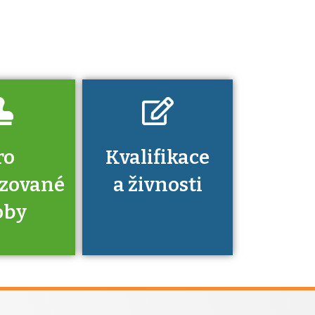
platí a kde si
znalosti a
dovednosti
nechat ověřit?
ro
Kvalifikace
izované
a živnosti
oby
je to