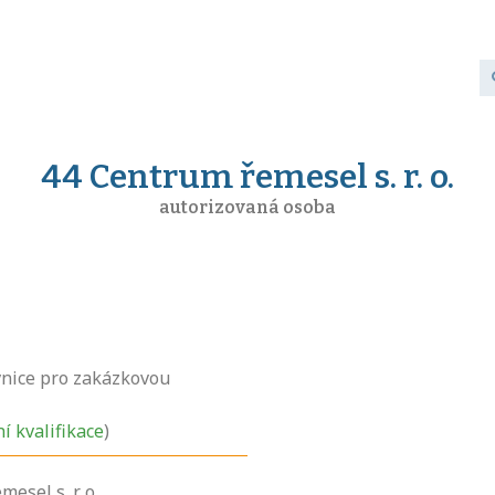
44 Centrum řemesel s. r. o.
autorizovaná osoba
nice pro zakázkovou
ní kvalifikace
)
esel s. r. o.