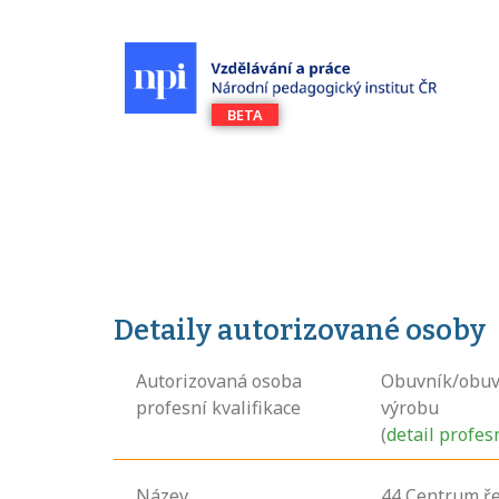
Detaily autorizované osoby
Autorizovaná osoba
Obuvník/obuv
profesní kvalifikace
výrobu
(
detail profes
Název
44 Centrum řem