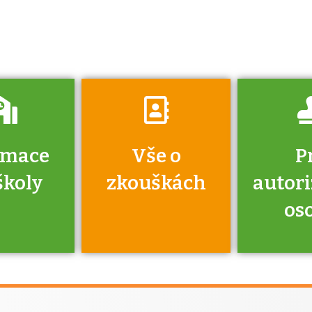
získáte informace
o tom, kdo vás
vyzkouší.
rmace
Vše o
P
školy
zkouškách
autor
os
jako škola
 rámci
Kdo 