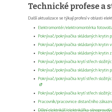
Technické profese a s
Další aktualizace se týkají profesí v oblasti ele
Elektromontér/elektromontérka fotovolt
Pokrývač/pokrývačka skládaných krytin 
Pokrývač/pokrývačka skládaných krytin 
Pokrývač/pokrývačka skládaných krytin z 
Pokrývač/pokrývačka krytí střech složitých
Pokrývač/pokrývačka skládaných krytin p
Pokrývač/pokrývačka krytí střech složitý
Pokrývač/pokrývačka krytí střech složit
Pracovník/pracovnice distančního zákazn
Důlní elektrikář/elektrikářka silnoproudýc