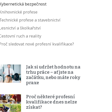
Kybernetická bezpečnost
Knihovnické profese
Technické profese a stavebnictví
Lesnictví a školkařství
Cestovní ruch a reality
Proč sledovat nové profesní kvalifikace?
Jak si udržet hodnotu na
trhu práce – ať jste na
začátku, nebo máte roky
praxe
Proč některé profesní
kvalifikace dnes nelze
získat?