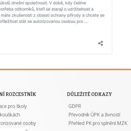
NÍ ROZCESTNÍK
DŮLEŽITÉ ODKAZY
ace pro školy
GDPR
zkouškách
Převodník ÚPK a živností
torizované osoby
Přehled PK pro splnění MZK