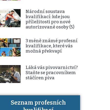
Národní soustava
kvalifikací: kde jsou
příležitosti pro nové
autorizované osoby (5)
3 méně známé profesní
kvalifikace, které vás
možná překvapí
Láká vás pivovarnictví?
Staňte se pracovníkem
stáčíren piva
Seznam profesních
Víte, jaké dovednosti musíte pro
danou kvalifikaci prokázat?