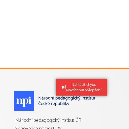
Nahlásit chybu
Navrhnout vylepšení
Národní pedagogický institut ČR
Senovážné náměstí 25