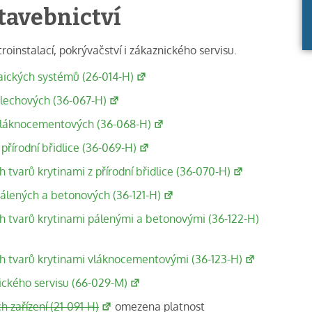
tavebnictví
ktroinstalací, pokrývačství i zákaznického servisu.
aických systémů (26-014-H)
plechových (36-067-H)
vláknocementových (36-068-H)
přírodní břidlice (36-069-H)
 tvarů krytinami z přírodní břidlice (36-070-H)
álených a betonových (36-121-H)
ch tvarů krytinami pálenými a betonovými (36-122-H)
ých tvarů krytinami vláknocementovými (36-123-H)
ického servisu (66-029-M)
h zařízení (21-091-H)
omezena platnost