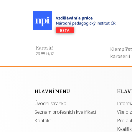
Karosář
Klempířst
23-99-H/12
karoserií
HLAVNÍ MENU
HLAV
Úvodní stránka
Inform
Seznam profesních kvalifikací
Vše o 
Kontakt
Pro au
Kvalifi