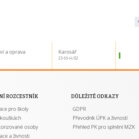
ví a oprava
Karosář
23-55-H/02
NÍ ROZCESTNÍK
DŮLEŽITÉ ODKAZY
ace pro školy
GDPR
zkouškách
Převodník ÚPK a živností
torizované osoby
Přehled PK pro splnění MZK
kace a živnosti