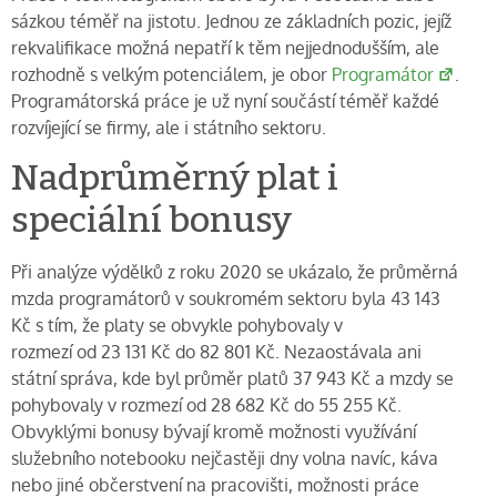
sázkou téměř na jistotu. Jednou ze základních pozic, jejíž
rekvalifikace možná nepatří k těm nejjednodušším, ale
rozhodně s velkým potenciálem, je obor
Programátor
.
Programátorská práce je už nyní součástí téměř každé
rozvíjející se firmy, ale i státního sektoru.
Nadprůměrný plat i
speciální bonusy
Při analýze výdělků z roku 2020 se ukázalo, že průměrná
mzda programátorů v soukromém sektoru byla 43 143
Kč s tím, že platy se obvykle pohybovaly v
rozmezí od 23 131 Kč
do 82 801 Kč. Nezaostávala ani
státní správa, kde byl průměr platů 37 943 Kč a mzdy se
pohybovaly v rozmezí od 28 682 Kč do 55 255 Kč.
Obvyklými bonusy bývají kromě možnosti využívání
služebního notebooku nejčastěji dny volna navíc, káva
nebo jiné občerstvení na pracovišti, možnosti práce