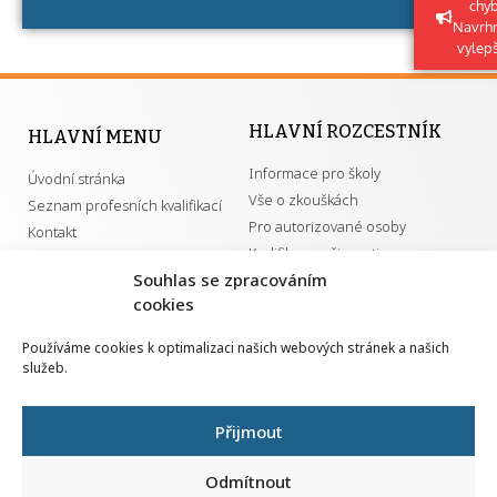
chy
Navrh
vylep
HLAVNÍ ROZCESTNÍK
HLAVNÍ MENU
Informace pro školy
Úvodní stránka
Vše o zkouškách
Seznam profesních kvalifikací
Pro autorizované osoby
Kontakt
Kvalifikace a živnosti
Souhlas se zpracováním
cookies
DŮLEŽITÉ ODKAZY
Používáme cookies k optimalizaci našich webových stránek a našich
služeb.
GDPR
Převodník ÚPK a živností
Národní pedagogický institut ČR
Přehled PK pro splnění MZK
Přijmout
Senovážné náměstí 25
110 00 Praha 1
Odmítnout