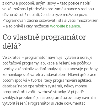
z domu a podobně. Jinými slovy – tato pozice nabízí
velké možnosti především pro zaměstnance s rodinou –
dávno už totiž neplatí, že jde o ryze mužskou pozici.
Programování začíná oslovovat i stále větší množství žen
– a to právě i díky možnosti
work-life balance
.
Co vlastně programátor
dělá?
Ve zkratce – programátor navrhuje, vytváří a udržuje
počítačové programy, aplikace a řešení. Na počátku
tvorby jakéhokoliv zadání analyzuje a stanovuje potřeby,
komunikuje s uživateli a zadavatelem. Hlavní gró práce
potom spočívá v tvorbě, tedy programování aplikací,
databází nebo operačních systémů, někdy mohou
programátoři tvořit i webové stránky. V případě
vzniklých problémů je na programátorovi, aby navrhl a
vytvořil řešení. Programátor si vede dokumentaci,