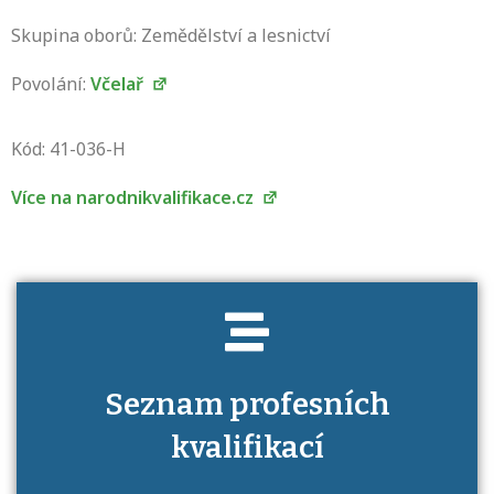
Skupina oborů: Zemědělství a lesnictví
Povolání:
Včelař
Projděte si seznam profesních kvalifikací.
Víte, jaké dovednosti musíte pro danou
Kód: 41-036-H
kvalifikaci prokázat?
Více na narodnikvalifikace.cz
Seznam profesních
kvalifikací