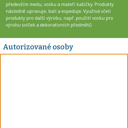
především medu, vosku a mateří kašičky. Produkty
následně upravuje, balí a expeduje. Využívá včelí
produkty pro další výrobu, např. použití vosku pro
výrobu svíček a dekorativních předmětů
Autorizované osoby