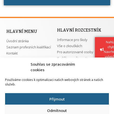
HLAVNÍ ROZCESTNÍK
HLAVNÍ MENU
Informace pro školy
Úvodní stránka
Nahlá
Vše o zkouškách
Seznam profesních kvalifikací
chy
Pro autorizované osoby
Navrh
Kontakt
vylep
Kvalifikace a živnosti
Souhlas se zpracováním
cookies
DŮLEŽITÉ ODKAZY
Používáme cookies k optimalizaci našich webových stránek a našich
služeb.
GDPR
Převodník ÚPK a živností
Národní pedagogický institut ČR
Přehled PK pro splnění MZK
Přijmout
Senovážné náměstí 25
110 00 Praha 1
Odmítnout