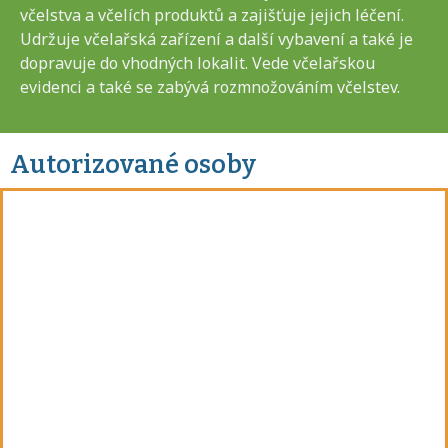
včelstva a včelích produktů a zajišťuje jejich léčení.
Udržuje včelařská zařízení a další vybavení a také je
dopravuje do vhodných lokalit. Vede včelařskou
evidenci a také se zabývá rozmnožováním včelstev.
Autorizované osoby