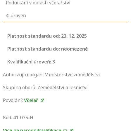
Podnikání v oblasti včelařství
4
. úroveň
Platnost standardu od: 23. 12. 2025
Platnost standardu do: neomezeně
Kvalifikační úroveň: 3
Autorizující orgán: Ministerstvo zemědělství
Skupina oborů: Zemědělství a lesnictví
Povolání:
Včelař
Projděte si seznam profesních kvalifikací.
Víte, jaké dovednosti musíte pro danou
Kód: 41-035-H
kvalifikaci prokázat?
Více na narodnikvalifikace.cz