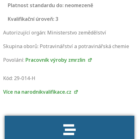
Platnost standardu do: neomezeně
Kvalifikační úroveň: 3
Autorizující orgán: Ministerstvo zemědělství
Skupina oborů: Potravinářství a potravinářská chemie
Povolání:
Pracovník výroby zmrzlin
Projděte si seznam profesních kvalifikací.
Víte, jaké dovednosti musíte pro danou
Kód: 29-014-H
kvalifikaci prokázat?
Více na narodnikvalifikace.cz