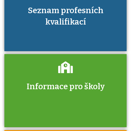
Seznam profesních
kvalifikací
Informace pro školy
Zjistěte, jak se přihlásit ke zkoušce a kde
získáte informace o tom, kdo vás vyzkouší.