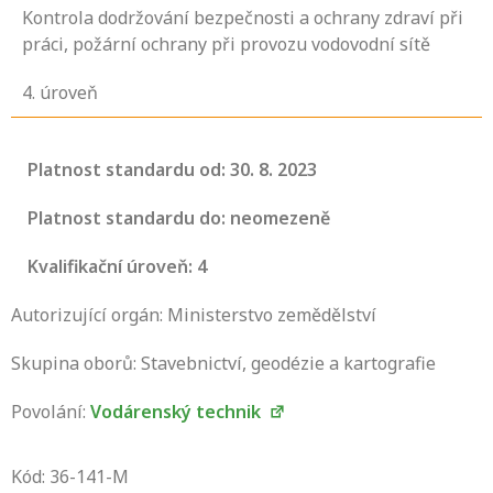
Kontrola dodržování bezpečnosti a ochrany zdraví při
práci, požární ochrany při provozu vodovodní sítě
4
. úroveň
Platnost standardu od: 30. 8. 2023
Platnost standardu do: neomezeně
Kvalifikační úroveň: 4
Autorizující orgán: Ministerstvo zemědělství
Skupina oborů: Stavebnictví, geodézie a kartografie
Povolání:
Vodárenský technik
Projděte si seznam profesních kvalifikací.
Víte, jaké dovednosti musíte pro danou
Kód: 36-141-M