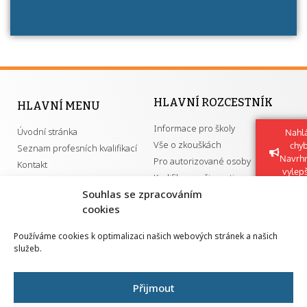
HLAVNÍ ROZCESTNÍK
HLAVNÍ MENU
Informace pro školy
Úvodní stránka
Nahlá
Vše o zkouškách
chy
Seznam profesních kvalifikací
Navrh
Pro autorizované osoby
Kontakt
vylep
Kvalifikace a živnosti
Souhlas se zpracováním
cookies
DŮLEŽITÉ ODKAZY
Používáme cookies k optimalizaci našich webových stránek a našich
služeb.
GDPR
Převodník ÚPK a živností
Národní pedagogický institut ČR
Přehled PK pro splnění MZK
Přijmout
Senovážné náměstí 25
110 00 Praha 1