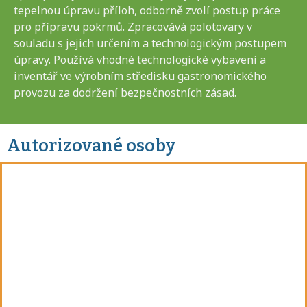
tepelnou úpravu příloh, odborně zvolí postup práce
pro přípravu pokrmů. Zpracovává polotovary v
souladu s jejich určením a technologickým postupem
úpravy. Používá vhodné technologické vybavení a
inventář ve výrobním středisku gastronomického
provozu za dodržení bezpečnostních zásad.
Autorizované osoby