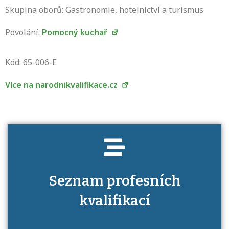
Skupina oborů: Gastronomie, hotelnictví a turismus
Povolání:
Pomocný kuchař
Projděte si seznam profesních kvalifikací.
Víte, jaké dovednosti musíte pro danou
Kód: 65-006-E
kvalifikaci prokázat?
Více na narodnikvalifikace.cz
Seznam profesních
kvalifikací