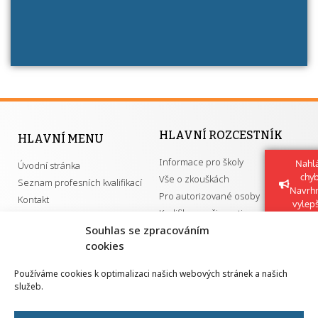
HLAVNÍ ROZCESTNÍK
HLAVNÍ MENU
Informace pro školy
Nahlá
Úvodní stránka
chy
Vše o zkouškách
Seznam profesních kvalifikací
Navrh
Pro autorizované osoby
Kontakt
vylep
Kvalifikace a živnosti
Souhlas se zpracováním
cookies
DŮLEŽITÉ ODKAZY
Používáme cookies k optimalizaci našich webových stránek a našich
služeb.
GDPR
Převodník ÚPK a živností
Národní pedagogický institut ČR