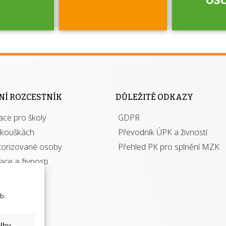
jako škola
 rámci
Kdo 
soustavy
autori
ací jisté
osoba 
NÍ ROZCESTNÍK
DŮLEŽITÉ ODKAZY
y při
výhody m
ace pro školy
ávání
GDPR
autor
izací?
zkouškách
Převodník ÚPK a živností
torizované osoby
Přehled PK pro splnění MZK
kace a živnosti
b.
lby