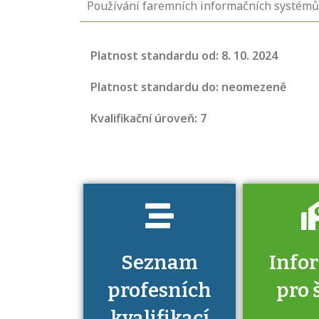
Používání faremních informačních systémů 
Projděte si
seznam
Platnost standardu od: 8. 10. 2024
profesních
kvalifikací. Víte,
Platnost standardu do: neomezeně
jaké dovednosti
Kvalifikační úroveň: 7
musíte pro danou
kvalifikaci
prokázat?
Seznam
Info
profesních
pro 
kvalifikací