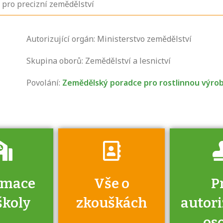
pro precizní zemědělství
Zjistěte, jak se
Autorizující orgán: Ministerstvo zemědělství
přihlásit ke
zkoušce a kde
Skupina oborů: Zemědělství a lesnictví
získáte informace
Povolání:
Zemědělský poradce pro rostlinnou výro
o tom, kdo vás
vyzkouší.
rmace
Vše o
P
školy
zkouškách
autor
os