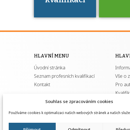
Víte, že 
máte v
Národní 
kvalifik
HLAVNÍ MENU
HLAV
výhod
Úvodní stránka
Inform
získ
autor
Seznam profesních kvalifikací
Vše o 
Kontakt
Pro au
Kvalifi
Souhlas se zpracováním cookies
Používáme cookies k optimalizaci našich webových stránek a našich služe
Přijmout
Odmítnout
Předvo