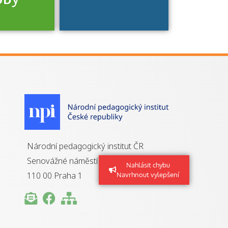
je to
zovaná
a jaké
á získání
izace?
Národní pedagogický institut ČR
Senovážné náměstí 25
Nahlásit chybu
110 00 Praha 1
Navrhnout vylepšení