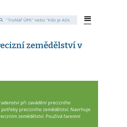
ecizní zemědělství v
adenství při zavádění precizního
ro potřeby precizního zemědělství. Navrhuje
 precizním zemědělství. Používá faremní