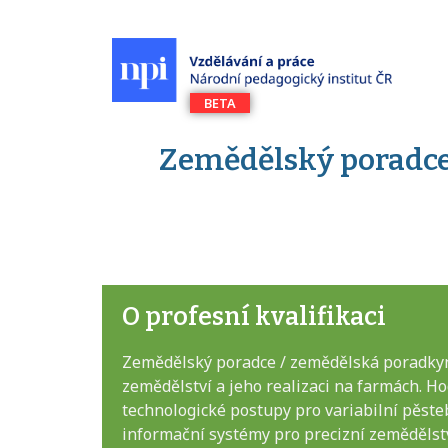
Zemědělský poradce 
O profesní kvalifikaci
Zemědělský poradce / zemědělská poradkyně
zemědělství a jeho realizaci na farmách. Ho
technologické postupy pro variabilní pěsteb
informační systémy pro precizní zemědělstv