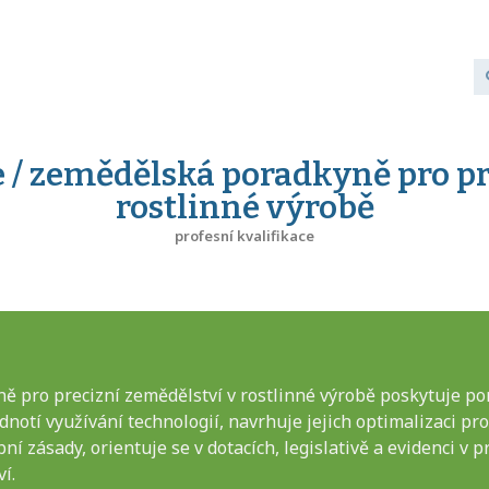
/ zemědělská poradkyně pro pr
rostlinné výrobě
profesní kvalifikace
 pro precizní zemědělství v rostlinné výrobě poskytuje por
dnotí využívání technologií, navrhuje jejich optimalizaci p
ní zásady, orientuje se v dotacích, legislativě a evidenci v
í.