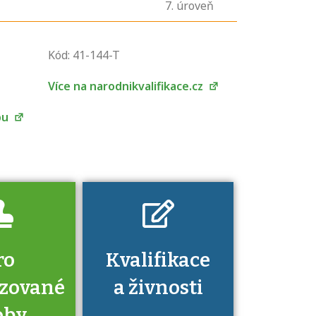
7
. úroveň
U řady živností je
podmínkou k
Kód: 41-144-T
jejímu získání
určitá kvalifikace.
Více na narodnikvalifikace.cz
Pro které toto
platí a kde si
bu
znalosti a
dovednosti
nechat ověřit?
ro
Kvalifikace
izované
a živnosti
oby