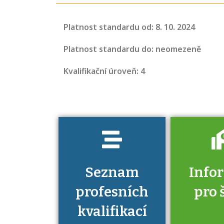
Projděte si
seznam
Platnost standardu od: 8. 10. 2024
profesních
kvalifikací. Víte,
Platnost standardu do: neomezeně
jaké dovednosti
Kvalifikační úroveň: 4
musíte pro danou
kvalifikaci
prokázat?
Seznam
Info
profesních
pro 
kvalifikací