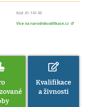
U řady živností je
podmínkou k
Kód: 41-141-M
jejímu získání
určitá kvalifikace.
Více na narodnikvalifikace.cz
Pro které toto
platí a kde si
znalosti a
dovednosti
nechat ověřit?
ro
Kvalifikace
izované
a živnosti
oby