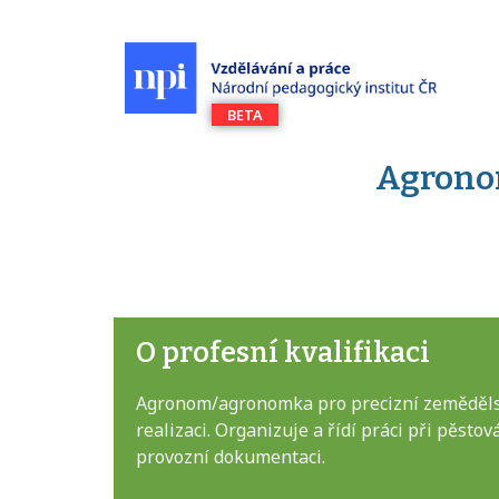
Agrono
O profesní kvalifikaci
Agronom/agronomka pro precizní zemědělství
realizaci. Organizuje a řídí práci při pěsto
provozní dokumentaci.