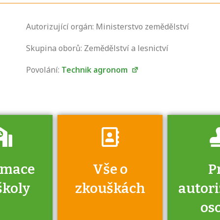
Zjistěte, jak se
Autorizující orgán: Ministerstvo zemědělství
přihlásit ke
zkoušce a kde
Skupina oborů: Zemědělství a lesnictví
získáte informace
Povolání:
Technik agronom
o tom, kdo vás
vyzkouší.
rmace
Vše o
P
školy
zkouškách
autor
os