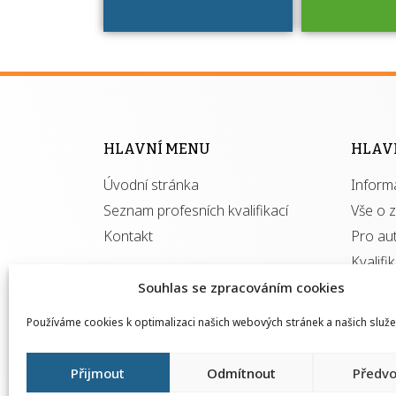
Víte, že 
máte v
Národní 
kvalifik
HLAVNÍ MENU
HLAV
výhod
Úvodní stránka
Inform
získ
autor
Seznam profesních kvalifikací
Vše o 
Kontakt
Pro au
Kvalifi
Souhlas se zpracováním cookies
Používáme cookies k optimalizaci našich webových stránek a našich služe
Přijmout
Odmítnout
Předvo