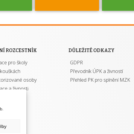
jako škola
 rámci
Kdo 
soustavy
autori
ací jisté
osoba 
NÍ ROZCESTNÍK
DŮLEŽITÉ ODKAZY
y při
výhody m
ace pro školy
ávání
GDPR
autor
izací?
zkouškách
Převodník ÚPK a živností
torizované osoby
Přehled PK pro splnění MZK
kace a živnosti
b.
lby