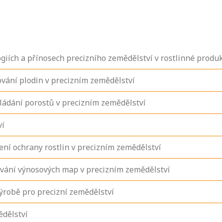
ogiích a přínosech precizního zemědělství v rostlinné produk
vání plodin v precizním zemědělství
ádání porostů v precizním zemědělství
ví
ní ochrany rostlin v precizním zemědělství
ávání výnosových map v precizním zemědělství
ýrobě pro precizní zemědělství
ědělství