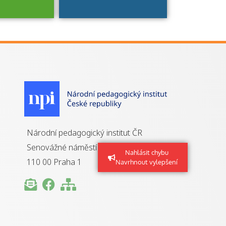
je to
zovaná
a jaké
á získání
izace?
Národní pedagogický institut ČR
Senovážné náměstí 25
Nahlásit chybu
110 00 Praha 1
Navrhnout vylepšení