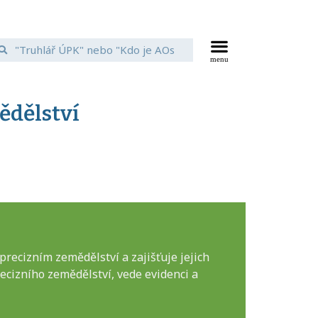
dělství
recizním zemědělství a zajišťuje jejich
precizního zemědělství, vede evidenci a