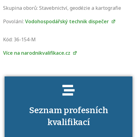
Skupina oborů: Stavebnictví, geodézie a kartografie
Povolání:
Vodohospodářský technik dispečer
Projděte si seznam profesních kvalifikací.
Víte, jaké dovednosti musíte pro danou
Kód: 36-154-M
kvalifikaci prokázat?
Více na narodnikvalifikace.cz
Seznam profesních
kvalifikací