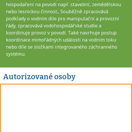
hospodaření na povodí např. stavební, zemědělskou
nebo lesnickou činnost., Souběžně zpracovává
podklady o vodním díle pro manipulační a provozní
řády, zpracovává vodohospodářské studie a
koordinuje provoz v povodí. Také navrhuje postup
koordinace mimořádných událostí na vodním toku
nebo díle se složkami integrovaného záchranného
systému.
Autorizované osoby