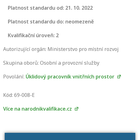
Platnost standardu od: 21. 10. 2022
Platnost standardu do: neomezeně
Kvalifikační úroveň: 2
Autorizující orgán: Ministerstvo pro místní rozvoj
Skupina oborů: Osobní a provozní služby
Povolání:
Úklidový pracovník vnitřních prostor
Projděte si seznam profesních kvalifikací.
Víte, jaké dovednosti musíte pro danou
Kód: 69-008-E
kvalifikaci prokázat?
Více na narodnikvalifikace.cz