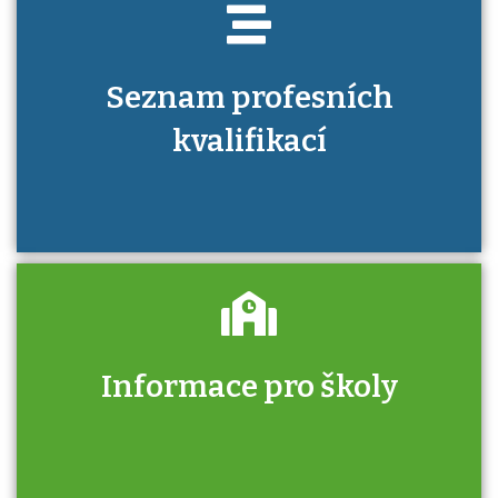
Seznam profesních
kvalifikací
Informace pro školy
Zjistěte, jak se přihlásit ke zkoušce a kde
získáte informace o tom, kdo vás vyzkouší.