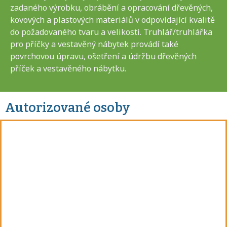
zadaného výrobku, obrábění a opracování dřevěných,
kovových a plastových materiálů v odpovídající kvalitě
do požadovaného tvaru a velikosti. Truhlář/truhlářka
pro příčky a vestavěný nábytek provádí také
povrchovou úpravu, ošetření a údržbu dřevěných
příček a vestavěného nábytku.
Autorizované osoby