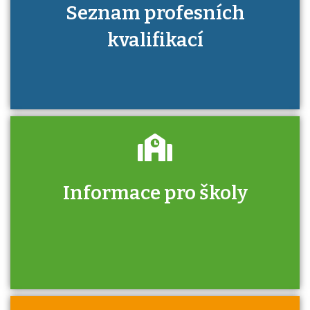
Seznam profesních
kvalifikací
Informace pro školy
Zjistěte, jak se přihlásit ke zkoušce a kde
získáte informace o tom, kdo vás vyzkouší.