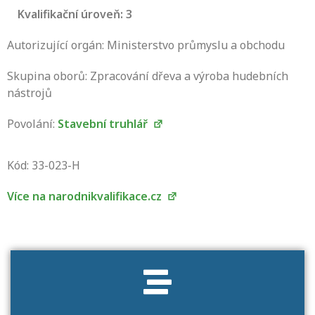
Kvalifikační úroveň: 3
Autorizující orgán: Ministerstvo průmyslu a obchodu
Skupina oborů: Zpracování dřeva a výroba hudebních
nástrojů
Povolání:
Stavební truhlář
Projděte si seznam profesních kvalifikací.
Víte, jaké dovednosti musíte pro danou
Kód: 33-023-H
kvalifikaci prokázat?
Více na narodnikvalifikace.cz