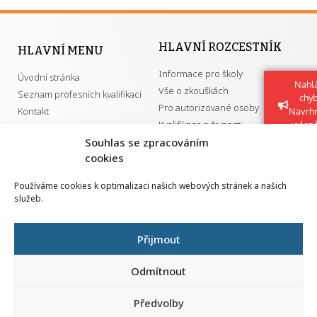
HLAVNÍ ROZCESTNÍK
HLAVNÍ MENU
Informace pro školy
Úvodní stránka
Nahlá
Vše o zkouškách
Seznam profesních kvalifikací
chy
Pro autorizované osoby
Kontakt
Navrh
Kvalifikace a živnosti
vylep
Souhlas se zpracováním
cookies
DŮLEŽITÉ ODKAZY
Používáme cookies k optimalizaci našich webových stránek a našich
služeb.
GDPR
Převodník ÚPK a živností
Národní pedagogický institut ČR
Přehled PK pro splnění MZK
Přijmout
Senovážné náměstí 25
110 00 Praha 1
Odmítnout
Předvolby