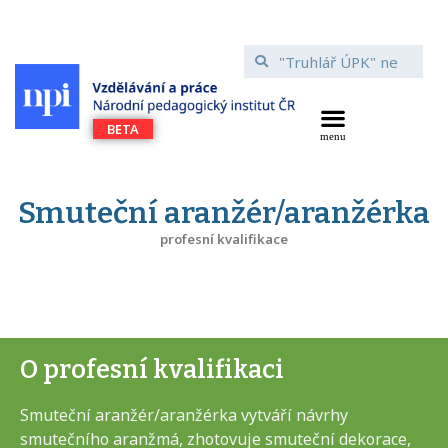
Smuteční aranžér/aranžérka
profesní kvalifikace
O profesní kvalifikaci
Smuteční aranžér/aranžérka vytváří návrhy
smutečního aranžmá, zhotovuje smuteční dekorace,