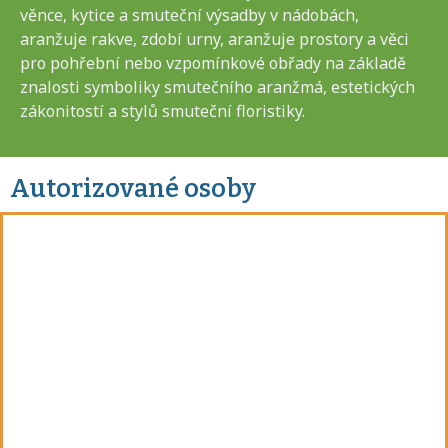
věnce, kytice a smuteční výsadby v nádobách,
aranžuje rakve, zdobí urny, aranžuje prostory a věci
pro pohřební nebo vzpomínkové obřady na základě
znalosti symboliky smutečního aranžmá, estetických
zákonitostí a stylů smuteční floristiky.
Autorizované osoby