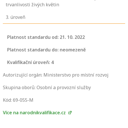
trvanlivosti živých květin
3
. úroveň
Platnost standardu od: 21. 10. 2022
Platnost standardu do: neomezeně
Kvalifikační úroveň: 4
Autorizující orgán: Ministerstvo pro místní rozvoj
Skupina oborů: Osobní a provozní služby
Projděte si seznam profesních kvalifikací.
Víte, jaké dovednosti musíte pro danou
Kód: 69-055-M
kvalifikaci prokázat?
Více na narodnikvalifikace.cz