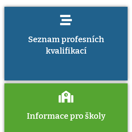
Seznam profesních
kvalifikací
Informace pro školy
Zjistěte, jak se přihlásit ke zkoušce a kde
získáte informace o tom, kdo vás vyzkouší.