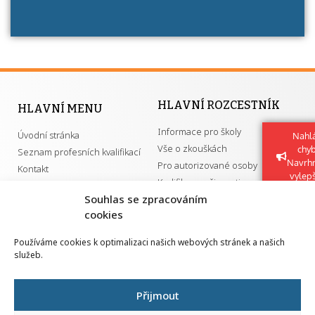
HLAVNÍ ROZCESTNÍK
HLAVNÍ MENU
Informace pro školy
Úvodní stránka
Nahlá
Vše o zkouškách
chy
Seznam profesních kvalifikací
Navrh
Pro autorizované osoby
Kontakt
vylep
Kvalifikace a živnosti
Souhlas se zpracováním
cookies
DŮLEŽITÉ ODKAZY
Používáme cookies k optimalizaci našich webových stránek a našich
služeb.
GDPR
Převodník ÚPK a živností
Národní pedagogický institut ČR
Přehled PK pro splnění MZK
Přijmout
Senovážné náměstí 25
110 00 Praha 1