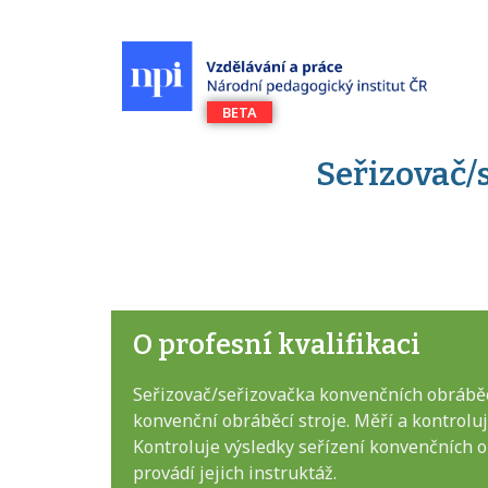
Seřizovač/
O profesní kvalifikaci
Seřizovač/seřizovačka konvenčních obráběc
konvenční obráběcí stroje. Měří a kontrolu
Kontroluje výsledky seřízení konvenčních o
provádí jejich instruktáž.