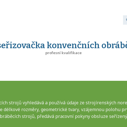
seřizovačka konvenčních obrábě
profesní kvalifikace
ích strojů vyhledává a používá údaje ze strojírenských nor
je délkové rozměry, geometrické tvary, vzájemnou polohu pr
bráběcích strojů, předává pracovní pokyny obsluze seřízen