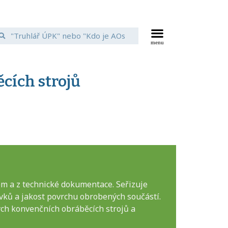
cích strojů
em a z technické dokumentace. Seřizuje
vků a jakost povrchu obrobených součástí.
ých konvenčních obráběcích strojů a