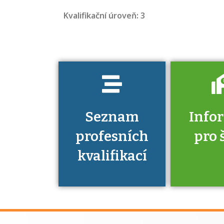
jaké dovednosti
Kvalifikační úroveň: 3
musíte pro danou
kvalifikaci
prokázat?
Seznam
Info
profesních
pro 
kvalifikací
Víte, že 