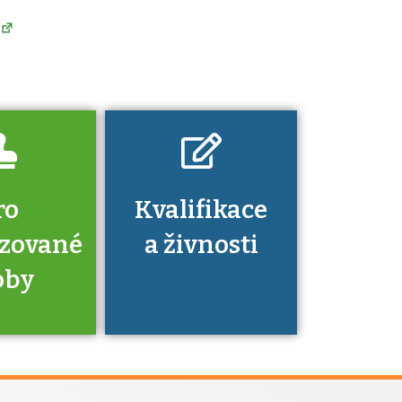
platí a kde si
znalosti a
dovednosti
nechat ověřit?
ro
Kvalifikace
izované
a živnosti
oby