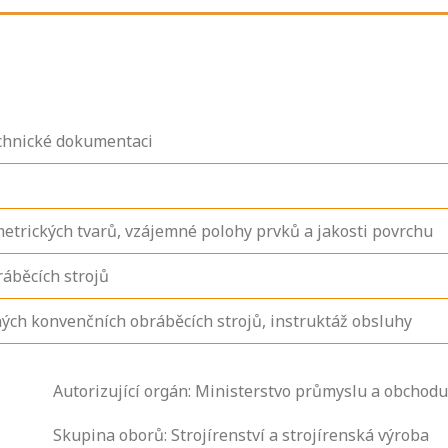
echnické dokumentaci
etrických tvarů, vzájemné polohy prvků a jakosti povrchu
ráběcích strojů
ých konvenčních obráběcích strojů, instruktáž obsluhy
Zjistěte, jak se
Autorizující orgán: Ministerstvo průmyslu a obchodu
přihlásit ke
zkoušce a kde
Skupina oborů: Strojírenství a strojírenská výroba