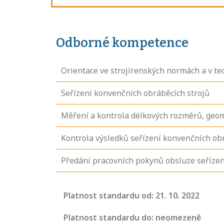
Odborné kompetence
Orientace ve strojírenských normách a v t
Seřízení konvenčních obráběcích strojů
Měření a kontrola délkových rozměrů, geom
Kontrola výsledků seřízení konvenčních ob
Předání pracovních pokynů obsluze seřízen
Projděte si
seznam
Platnost standardu od: 21. 10. 2022
profesních
kvalifikací. Víte,
Platnost standardu do: neomezeně