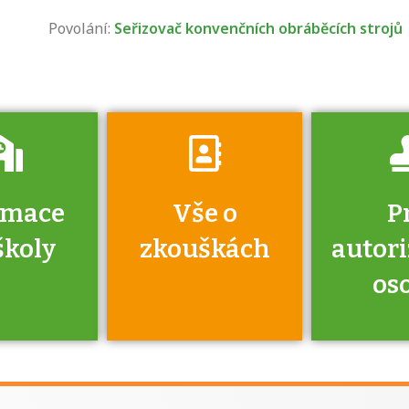
získáte informace
Povolání:
Seřizovač konvenčních obráběcích strojů
o tom, kdo vás
vyzkouší.
rmace
Vše o
P
školy
zkouškách
autor
os
jako škola