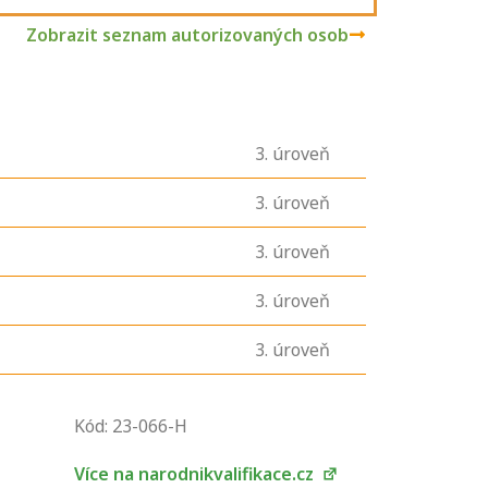
Zobrazit seznam autorizovaných osob
3
. úroveň
3
. úroveň
3
. úroveň
3
. úroveň
3
. úroveň
U řady živností je
podmínkou k
Kód: 23-066-H
jejímu získání
určitá kvalifikace.
Více na narodnikvalifikace.cz
Pro které toto