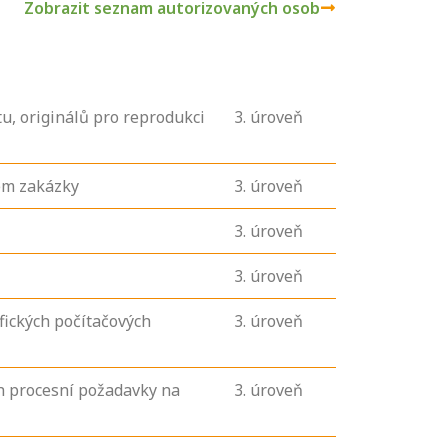
Zobrazit seznam autorizovaných osob
u, originálů pro reprodukci
3
. úroveň
em zakázky
3
. úroveň
3
. úroveň
3
. úroveň
fických počítačových
3
. úroveň
h procesní požadavky na
3
. úroveň