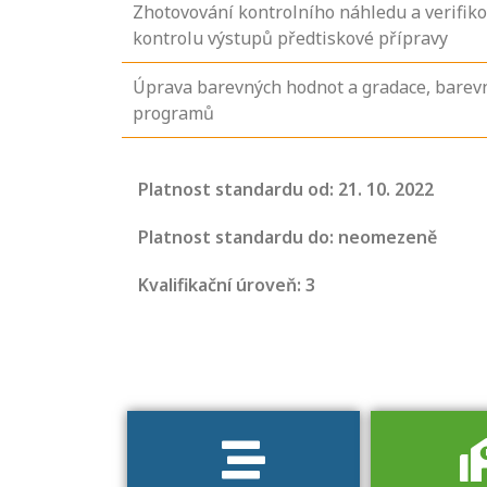
Zhotovování kontrolního náhledu a verifiko
kontrolu výstupů předtiskové přípravy
Úprava barevných hodnot a gradace, barevné
programů
Projděte si
Platnost standardu od: 21. 10. 2022
seznam
profesních
Platnost standardu do: neomezeně
kvalifikací. Víte,
Kvalifikační úroveň: 3
jaké dovednosti
musíte pro danou
kvalifikaci
prokázat?