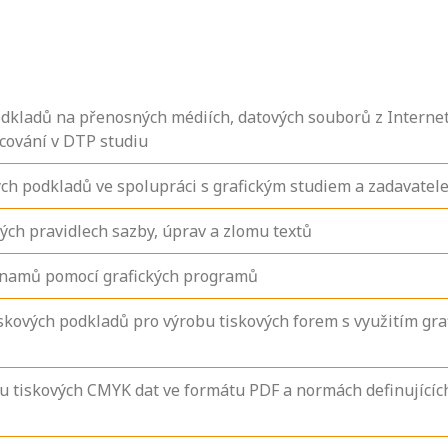
odkladů na přenosných médiích, datových souborů z Internet
acování v DTP studiu
ch podkladů ve spolupráci s grafickým studiem a zadavatel
ých pravidlech sazby, úprav a zlomu textů
áznamů pomocí grafických programů
skových podkladů pro výrobu tiskových forem s využitím gra
 tiskových CMYK dat ve formátu PDF a normách definujícíc