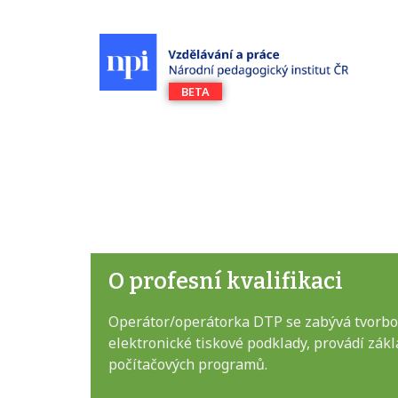
O profesní kvalifikaci
Operátor/operátorka DTP se zabývá tvorbou
elektronické tiskové podklady, provádí zák
počítačových programů.