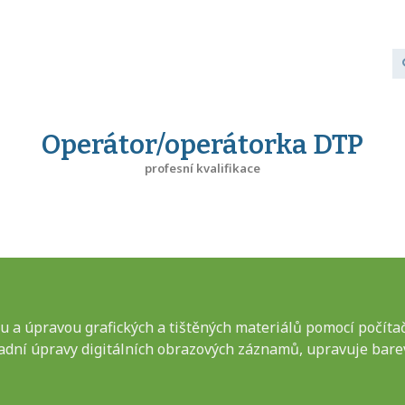
Operátor/operátorka DTP
profesní kvalifikace
 a úpravou grafických a tištěných materiálů pomocí počít
ladní úpravy digitálních obrazových záznamů, upravuje bare