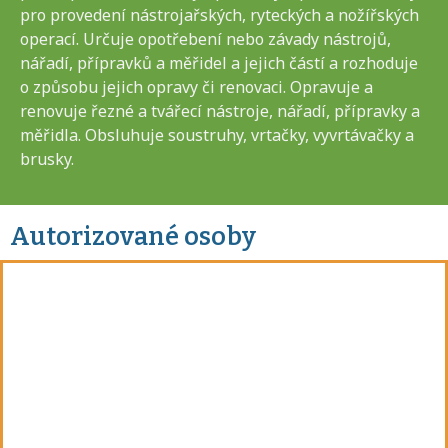
pro provedení nástrojařských, ryteckých a nožířských
operací. Určuje opotřebení nebo závady nástrojů,
nářadí, přípravků a měřidel a jejich částí a rozhoduje
o způsobu jejich opravy či renovaci. Opravuje a
renovuje řezné a tvářecí nástroje, nářadí, přípravky a
měřidla. Obsluhuje soustruhy, vrtačky, vyvrtávačky a
brusky.
Autorizované osoby