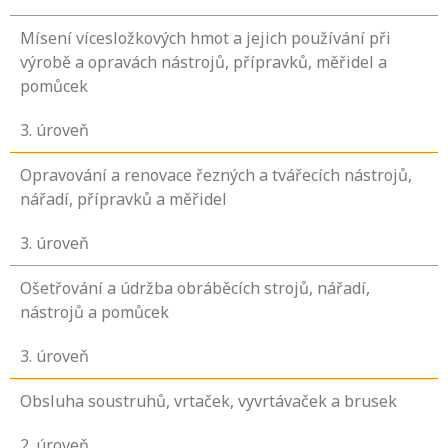
Mísení vícesložkových hmot a jejich používání při
výrobě a opravách nástrojů, přípravků, měřidel a
pomůcek
3
. úroveň
Opravování a renovace řezných a tvářecích nástrojů,
nářadí, přípravků a měřidel
3
. úroveň
Ošetřování a údržba obráběcích strojů, nářadí,
nástrojů a pomůcek
3
. úroveň
Obsluha soustruhů, vrtaček, vyvrtávaček a brusek
2
. úroveň