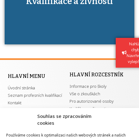
Kvalifikace a živnosti
má získání autorizace?
Nahlá
chy
Navrh
vylep
HLAVNÍ ROZCESTNÍK
HLAVNÍ MENU
Informace pro školy
Úvodní stránka
Vše o zkouškách
Seznam profesních kvalifikací
Pro autorizované osoby
Kontakt
Kvalifikace a živnosti
Souhlas se zpracováním
cookies
DŮLEŽITÉ ODKAZY
Používáme cookies k optimalizaci našich webových stránek a našich