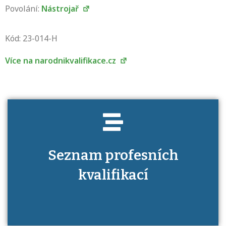
Povolání:
Nástrojař
Projděte si seznam profesních kvalifikací.
Víte, jaké dovednosti musíte pro danou
Kód: 23-014-H
kvalifikaci prokázat?
Více na narodnikvalifikace.cz
Seznam profesních
kvalifikací