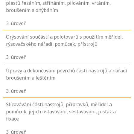
plastů řezáním, stříháním, pilováním, vrtáním,
broušením a ohýbáním
3
. úroveň
Orýsování součástí a polotovarů s použitím měřidel,
rýsovačského nářadí, pomůcek, přístrojů
3
. úroveň
Úpravy a dokončování povrchů částí nástrojů a nářadí
broušením a leštěním
3
. úroveň
Slícovávání částí nástrojů, přípravků, měřidel a
pomůcek, jejich ustavování, sestavování, justáž a
fixace
3
. úroveň