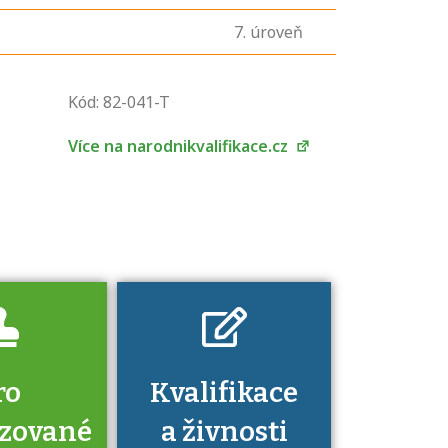
7
. úroveň
U řady živností je
podmínkou k
Kód: 82-041-T
jejímu získání
určitá kvalifikace.
Více na narodnikvalifikace.cz
Pro které toto
platí a kde si
znalosti a
dovednosti
nechat ověřit?
ro
Kvalifikace
izované
a živnosti