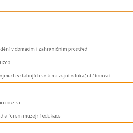
dění v domácím i zahraničním prostředí
muzea
ojmech vztahujích se k muzejní edukační činnosti
amu muzea
od a forem muzejní edukace