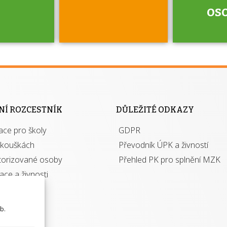
os
jako škola
 rámci
Kdo 
soustavy
autori
ací jisté
osoba 
NÍ ROZCESTNÍK
DŮLEŽITÉ ODKAZY
y při
výhody m
ace pro školy
ávání
GDPR
autor
izací?
zkouškách
Převodník ÚPK a živností
torizované osoby
Přehled PK pro splnění MZK
kace a živnosti
b.