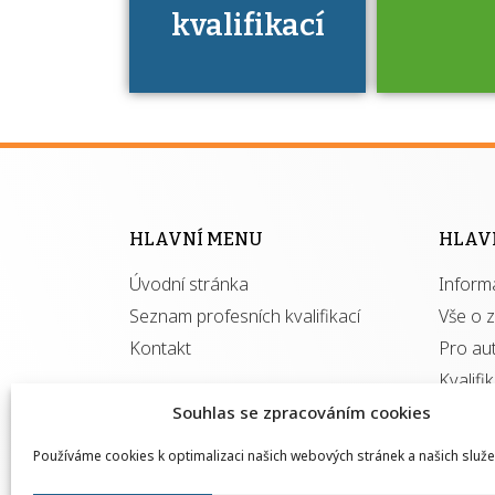
kvalifikací
Víte, že 
máte v
Národní 
kvalifik
HLAVNÍ MENU
HLAV
výhod
Úvodní stránka
Inform
získ
autor
Seznam profesních kvalifikací
Vše o 
Kontakt
Pro au
Kvalifi
Souhlas se zpracováním cookies
Používáme cookies k optimalizaci našich webových stránek a našich služe