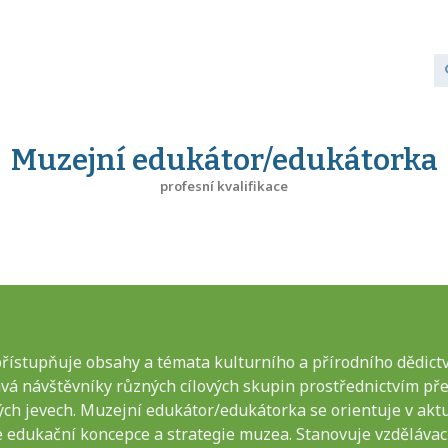
Muzejní edukátor/edukátorka
profesní kvalifikace
ístupňuje obsahy a témata kulturního a přírodního dědictví
á návštěvníky různých cílových skupin prostřednictvím pře
ých jevech. Muzejní edukátor/edukátorka se orientuje v a
 edukační koncepce a strategie muzea. Stanovuje vzdělávací