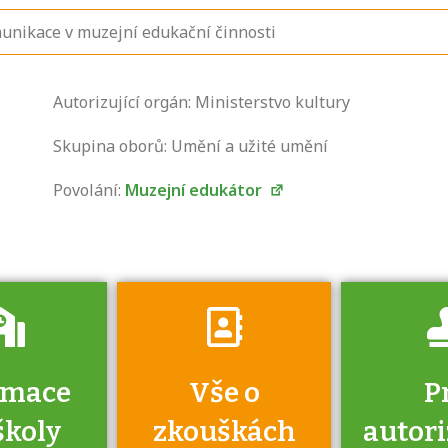
unikace v muzejní edukační činnosti
Zjistěte, jak se
Autorizující orgán: Ministerstvo kultury
přihlásit ke
zkoušce a kde
Skupina oborů: Umění a užité umění
získáte informace
Povolání:
Muzejní edukátor
o tom, kdo vás
vyzkouší.
rmace
Vše o
P
školy
zkouškách
autor