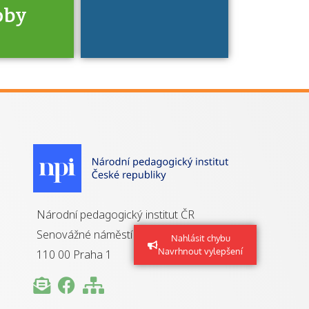
oby
je to
zovaná
a jaké
á získání
izace?
Národní pedagogický institut ČR
Senovážné náměstí 25
Nahlásit chybu
Navrhnout vylepšení
110 00 Praha 1