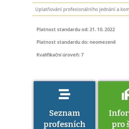
Uplatňování profesionálního jednání a kom
Projděte si
seznam
Platnost standardu od: 21. 10. 2022
profesních
kvalifikací. Víte,
Platnost standardu do: neomezeně
jaké dovednosti
Kvalifikační úroveň: 7
musíte pro danou
kvalifikaci
prokázat?
Seznam
Info
profesních
pro 