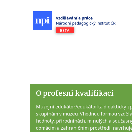
O profesní kvalifikaci
Muzejní edukátor/edukátorka didakticky zpř
skupinám v muzeu. Vhodnou formou vzděláv
hodnoty, přírodninách, minulých a současn
domácím a zahraničním prostředí, navrhuje