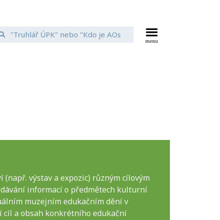
 (např. výstav a expozic) různým cílovým
dávání informací o předmětech kulturní
ktuálním muzejním edukačním dění v
 cíl a obsah konkrétního edukační