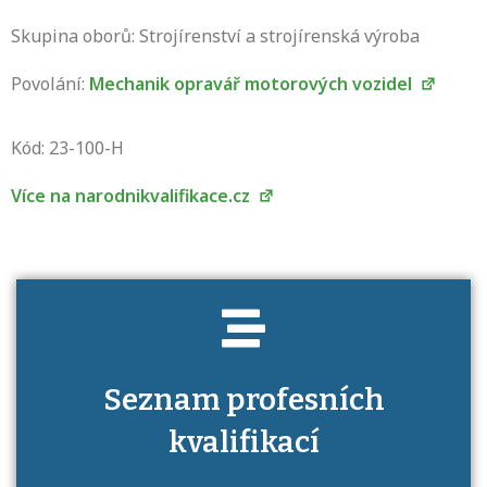
Skupina oborů: Strojírenství a strojírenská výroba
Povolání:
Mechanik opravář motorových vozidel
Projděte si seznam profesních kvalifikací.
Víte, jaké dovednosti musíte pro danou
Kód: 23-100-H
kvalifikaci prokázat?
Více na narodnikvalifikace.cz
Seznam profesních
kvalifikací