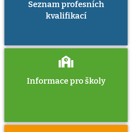
Seznam profesních
kvalifikací
Informace pro školy
Zjistěte, jak se přihlásit ke zkoušce a kde
získáte informace o tom, kdo vás vyzkouší.