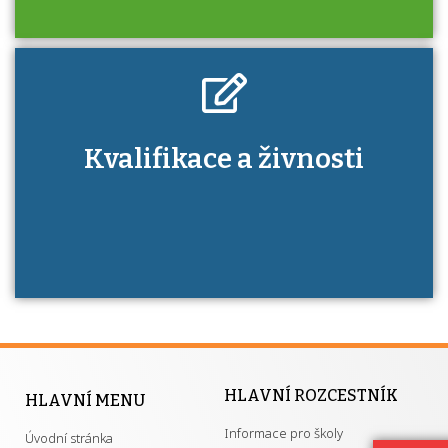
Kdo je to autorizovaná osoba a jaké výhody
Kvalifikace a živnosti
má získání autorizace?
HLAVNÍ ROZCESTNÍK
HLAVNÍ MENU
Informace pro školy
Úvodní stránka