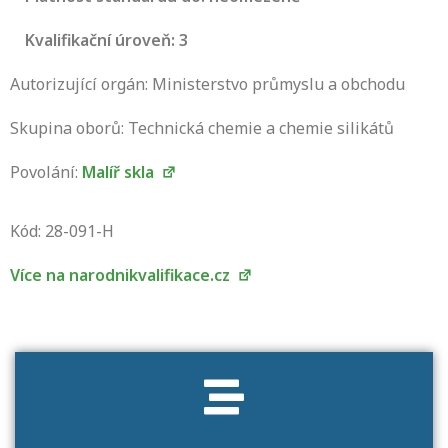
Kvalifikační úroveň: 3
Autorizující orgán: Ministerstvo průmyslu a obchodu
Skupina oborů: Technická chemie a chemie silikátů
Povolání:
Malíř skla
Projděte si seznam profesních kvalifikací.
Víte, jaké dovednosti musíte pro danou
Kód: 28-091-H
kvalifikaci prokázat?
Více na narodnikvalifikace.cz