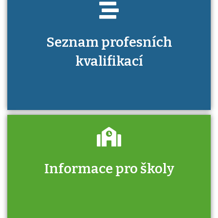
Seznam profesních
kvalifikací
Informace pro školy
Zjistěte, jak se přihlásit ke zkoušce a kde
získáte informace o tom, kdo vás vyzkouší.