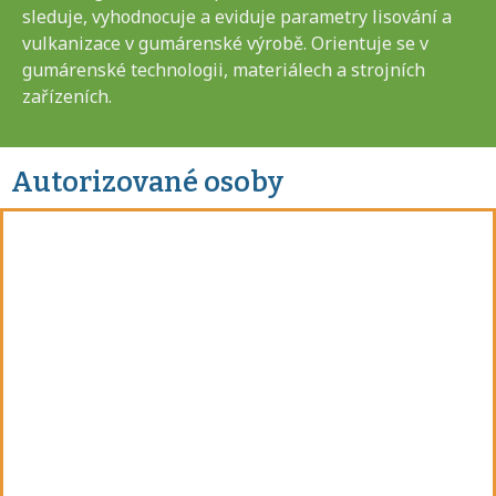
sleduje, vyhodnocuje a eviduje parametry lisování a
vulkanizace v gumárenské výrobě. Orientuje se v
gumárenské technologii, materiálech a strojních
zařízeních.
Autorizované osoby