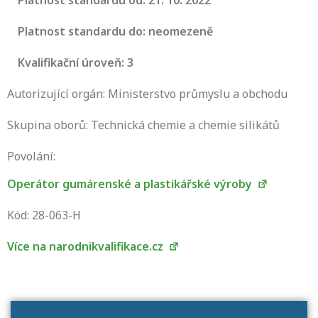
Platnost standardu od: 21. 10. 2022
Platnost standardu do: neomezeně
Kvalifikační úroveň: 3
Autorizující orgán: Ministerstvo průmyslu a obchodu
Skupina oborů: Technická chemie a chemie silikátů
Povolání:
Operátor gumárenské a plastikářské výroby
Projděte si seznam profesních kvalifikací.
Víte, jaké dovednosti musíte pro danou
Kód: 28-063-H
kvalifikaci prokázat?
Více na narodnikvalifikace.cz