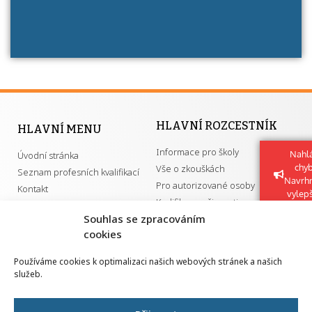
HLAVNÍ ROZCESTNÍK
HLAVNÍ MENU
Informace pro školy
Nahlá
Úvodní stránka
chy
Vše o zkouškách
Seznam profesních kvalifikací
Navrh
Pro autorizované osoby
Kontakt
vylep
Kvalifikace a živnosti
Souhlas se zpracováním
cookies
DŮLEŽITÉ ODKAZY
Používáme cookies k optimalizaci našich webových stránek a našich
služeb.
GDPR
Převodník ÚPK a živností
Národní pedagogický institut ČR
Přehled PK pro splnění MZK