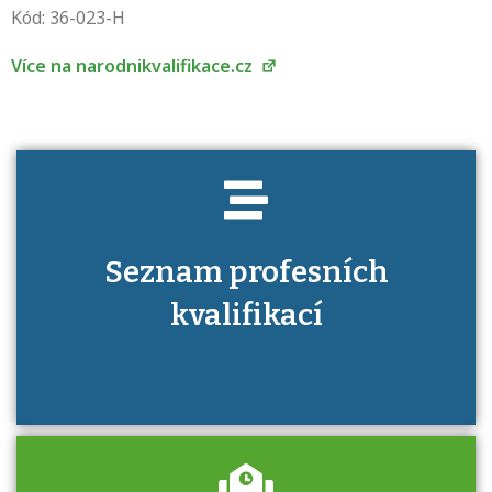
Víte, jaké dovednosti musíte pro danou
Kód: 36-023-H
kvalifikaci prokázat?
Více na narodnikvalifikace.cz
Seznam profesních
kvalifikací