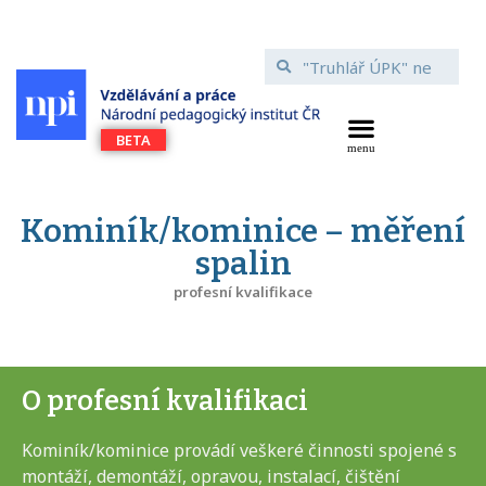
Kominík/kominice – měření
spalin
profesní kvalifikace
O profesní kvalifikaci
Kominík/kominice provádí veškeré činnosti spojené s
montáží, demontáží, opravou, instalací, čištění