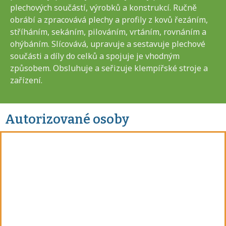
plechových součástí, výrobků a konstrukcí. Ručně
obrábí a zpracovává plechy a profily z kovů řezáním,
stříháním, sekáním, pilováním, vrtáním, rovnáním a
ohýbáním. Slícovává, upravuje a sestavuje plechové
součásti a díly do celků a spojuje je vhodným
způsobem. Obsluhuje a seřizuje klempířské stroje a
zařízení.
Autorizované osoby