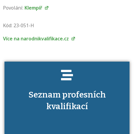
Povolání:
Klempíř
Projděte si seznam profesních kvalifikací.
Víte, jaké dovednosti musíte pro danou
Kód: 23-051-H
kvalifikaci prokázat?
Více na narodnikvalifikace.cz
Seznam profesních
kvalifikací