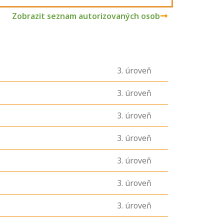
Zobrazit seznam autorizovaných osob
3
. úroveň
3
. úroveň
3
. úroveň
3
. úroveň
3
. úroveň
3
. úroveň
3
. úroveň