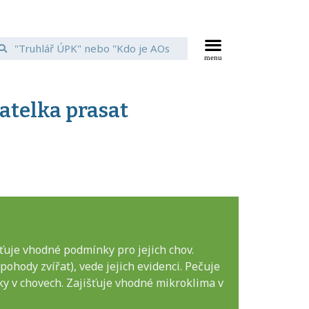
vatelka prasat
šťuje vhodné podmínky pro jejich chov.
ohody zvířat), vede jejich evidenci. Pečuje
ky v chovech. Zajišťuje vhodné mikroklima v