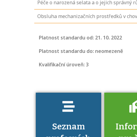
Péče o narozená selata a o jejich správný r
Obsluha mechanizačních prostředků v chov
Projděte si
seznam
Platnost standardu od: 21. 10. 2022
profesních
kvalifikací. Víte,
Platnost standardu do: neomezeně
jaké dovednosti
Kvalifikační úroveň: 3
musíte pro danou
kvalifikaci
prokázat?
Seznam
Info