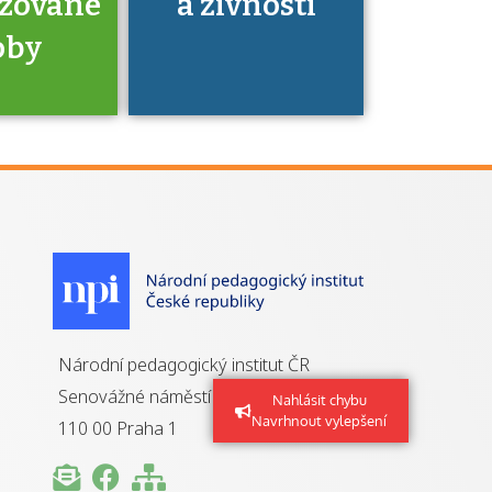
izované
a živnosti
oby
je to
zovaná
a jaké
á získání
izace?
Národní pedagogický institut ČR
Senovážné náměstí 25
Nahlásit chybu
Navrhnout vylepšení
110 00 Praha 1