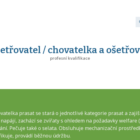
etřovatel / chovatelka a ošetřo
profesní kvalifikace
ovatelka prasat se stará o jednotlivé kategorie prasat a zaji
 napájí, zachází se zvířaty s ohledem na požadavky welfare (p
vání. Pečuje také o selata. Obsluhuje mechanizační prostřed
nfikuje, provádí běžnou údržbu.