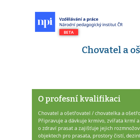
Chovatel a oš
O profesní kvalifikaci
Chovatel a ošetřovatel / chovatelka a ošetř
Připravuje a dávkuje krmivo, zvířata krmí a
o zdraví prasat a zajišťuje jejich rozmnožo
objektech pro prasata, prostory čistí, dezi