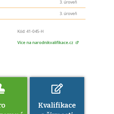
3
. úroveň
3
. úroveň
U řady živností je
podmínkou k
Kód: 41-045-H
jejímu získání
určitá kvalifikace.
Více na narodnikvalifikace.cz
Pro které toto
platí a kde si
znalosti a
dovednosti
nechat ověřit?
ro
Kvalifikace