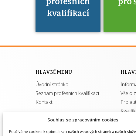
profesních
pro 
kvalifikací
Víte, že 
máte v
Národní 
kvalifik
HLAVNÍ MENU
HLAV
výhod
Úvodní stránka
Inform
získ
autor
Seznam profesních kvalifikací
Vše o 
Kontakt
Pro au
Kvalifi
Souhlas se zpracováním cookies
Používáme cookies k optimalizaci našich webových stránek a našich služe