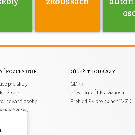
školy
zkouškách
autor
os
jako škola
 rámci
Kdo 
soustavy
autori
ací jisté
osoba 
NÍ ROZCESTNÍK
DŮLEŽITÉ ODKAZY
y při
výhody m
ace pro školy
ávání
GDPR
autor
izací?
zkouškách
Převodník ÚPK a živností
torizované osoby
Přehled PK pro splnění MZK
kace a živnosti
b.