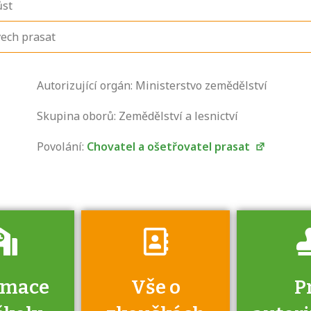
ůst
ech prasat
Zjistěte, jak se
Autorizující orgán: Ministerstvo zemědělství
přihlásit ke
zkoušce a kde
Skupina oborů: Zemědělství a lesnictví
získáte informace
Povolání:
Chovatel a ošetřovatel prasat
o tom, kdo vás
vyzkouší.
rmace
Vše o
P