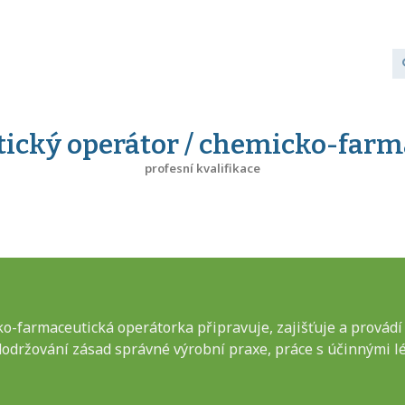
cký operátor / chemicko-farm
profesní kvalifikace
-farmaceutická operátorka připravuje, zajišťuje a provádí 
držování zásad správné výrobní praxe, práce s účinnými l