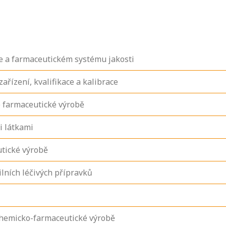
e a farmaceutickém systému jakosti
ařízení, kvalifikace a kalibrace
e farmaceutické výrobě
i látkami
tické výrobě
ilních léčivých přípravků
 chemicko-farmaceutické výrobě