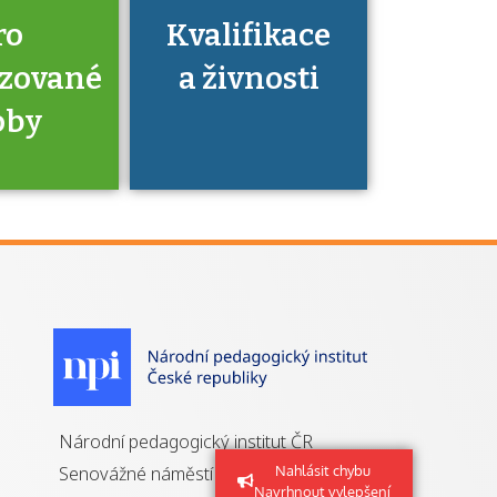
ro
Kvalifikace
izované
a živnosti
oby
je to
zovaná
a jaké
á získání
izace?
Národní pedagogický institut ČR
Nahlásit chybu
Senovážné náměstí 25
Navrhnout vylepšení