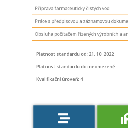
Příprava farmaceuticky čistých vod
Práce s předpisovou a záznamovou dokume
Obsluha počítačem řízených výrobních a an
Projděte si
seznam
Platnost standardu od: 21. 10. 2022
profesních
kvalifikací. Víte,
Platnost standardu do: neomezeně
jaké dovednosti
Kvalifikační úroveň: 4
musíte pro danou
kvalifikaci
prokázat?