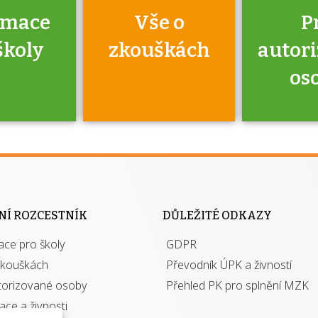
rmace
Vše o
P
školy
zkouškách
autor
os
jako škola
 rámci
Kdo 
soustavy
autori
ací jisté
osoba 
NÍ ROZCESTNÍK
DŮLEŽITÉ ODKAZY
y při
výhody m
ace pro školy
ávání
GDPR
autor
izací?
zkouškách
Převodník ÚPK a živností
torizované osoby
Přehled PK pro splnění MZK
kace a živnosti